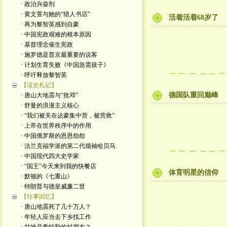
· 政治兴奋剂
· 黄文萱与她的“猎人书店”
活着活着68岁了
· 再为黎智英感到自豪
· 中国宪政艰难的根本原因
· 基督理念催生宪政
· 施罗德是普京最重要的说客
· 计划生育失败《中国急需孩子》
· 呼吁释放黎智英
【读史札记】
德国队重回巅峰
· 唐山大地震与“批邓”
· 舒曼的浪漫主义核心
· “我们被关在达豪集中营，被营救”
· 上帝在世界秩序中的作用
· 中国俄罗斯的恩恩怨怨
· 法兰克福学派的第二代领袖哈贝马
· 中国现代四大史学家
· “国王”今天来到我的快餐店
体育明星的信仰
· 默顿的《七重山》
· 特朗普与德皇威廉二世
【往事回忆】
· 唐山地震死了几十万人？
· 年轻人应当去下乡找工作