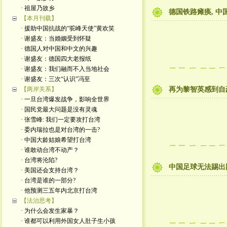
· 祖屋乃故乡
德国铁路瘫痪, 中
【本月刊载】
· 援助中国抗战的“驼峰天使”黄欢笑
· 谢盛友：当婚姻受到怀疑
· 德国人对中国和中文的兴趣
· 谢盛友：德国四大老报纸
· 谢盛友：我们融而不入当地社会
· 谢盛友：三次“认识”冯至
【两岸关系】
再为黎智英感到自
· 一旦台湾爆发战争，影响全世界
· 国民党最大问题是没有灵魂
· 张雪峰: 我们一定要攻打台湾
· 委内瑞拉也是对台湾的一击?
· 中国大龄姑娘希望打台湾
· 谁敢动台湾不动产？
· 台湾将沦陷?
中国足球无法踢出
· 美国还会支持台湾？
· 台湾是谁的一部分?
· 他预测三五年内北京打台湾
【法治思考】
· 为什么会发生家暴？
· 谁都可以利用外国女人肚子生小孩