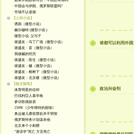
· 如果伊朗政权垮台，中国还有戏吗
· 中国会与伊朗、俄罗斯联盟吗?
· 市场不认道德
【人间小说】
· 诱因（微型小说）
· 赫尔穆特 (微型小说 )
· 微型小说: 父与子
· 谢盛友：马丁广场（微型小说）
谁都可以利用外国
· 谢盛友：盲（微型小说）
· 我做贼的经历
· 谢盛友：医生（微型小说）
· 谢盛友：贼（微型小说）
· 谢盛友：榕树下（微型小说）
· 谢盛友：北京楼（微型小说）
【散文随笔】
政治兴奋剂
· 体育明星的信仰
· 巴伐利亞人基辛格
· 参访歌德故居
· 250年《少年维特的烦恼》
· 奥运健儿赛前禁欲并不明智
· 俄罗斯特务计划谋杀他
· 北京来个小刺猬
· “港语学”死亡 方言死亡