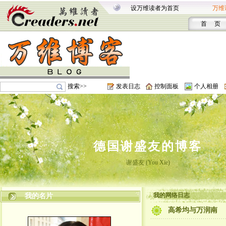
设万维读者为首页
万维
首 页
搜索>>
发表日志
控制面板
个人相册
德国谢盛友的博客
谢盛友 (You Xie)
我的网络日志
我的名片
高希均与万润南