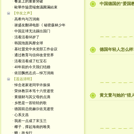
· 餐桌上的重要突破
中国德国的“爱国教
· 歐華作協雲端會議圓滿結束
【华友之声】
· 高希均与万润南
· 谢盛友翻译电影《 秘密森林少年
· 中国足球无法踢出国门
· 活着活着68岁了
· 韩国泡面风靡全球
· 基社盟党中央党部工作会议
德国年轻人怎么样
· 通过教育与信仰改变世界
· 活着活着成了红宝石
· 40年前的今天我们结婚
· 依旧飘然志贞—悼万润南
【遥远清明】
· 悼念老家老同学许振保
· 荣休教宗本笃十六世逝世
黄文萱与她的“猎
· 黄循财与其父母的点滴
· 乡愁是一首轻轻的歌
· 德国前总统赫尔佐克逝世
· 心系文昌
· 我差一点成了宋玉兰
· 椰子，撑起海南的唯美
· 蝉：故乡行