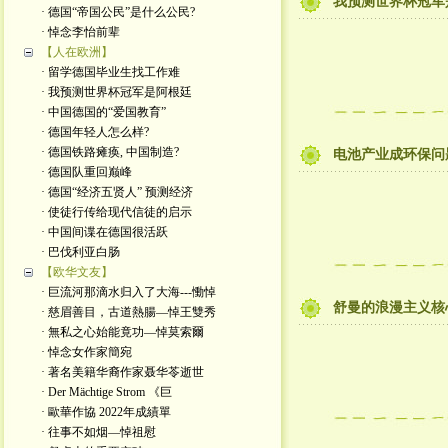
我预测世界杯冠军
· 德国“帝国公民”是什么公民?
· 悼念李怡前辈
【人在欧洲】
· 留学德国毕业生找工作难
· 我预测世界杯冠军是阿根廷
· 中国德国的“爱国教育”
· 德国年轻人怎么样?
· 德国铁路瘫痪, 中国制造?
电池产业成环保问
· 德国队重回巅峰
· 德国“经济五贤人” 预测经济
· 使徒行传给现代信徒的启示
· 中国间谍在德国很活跃
· 巴伐利亚白肠
【欧华文友】
· 巨流河那滴水归入了大海---慟悼
舒曼的浪漫主义核
· 慈眉善目，古道熱腸—悼王雙秀
· 無私之心始能竟功—悼莫索爾
· 悼念女作家簡宛
· 著名美籍华裔作家聂华苓逝世
· Der Mächtige Strom 《巨
· 歐華作協 2022年成績單
· 往事不如烟—悼祖慰