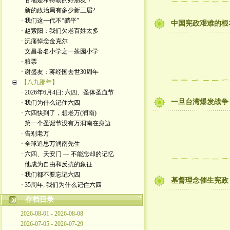
· 甘地是希特勒的好朋友？
· 新的政治局有多少新三届?
· 我们这一代不“躺平”
中国宪政艰难的根
· 赵紫阳：我们欠老百姓太多
· 沉痛悼念金克尔
· 文昌著名小学之一茶园小学
· 粮票
· 谢盛友：蒋经国去世30周年
【八九那年】
· 2026年6月4日: 六四、圣体圣血节
一旦台湾爆发战争
· 我们为什么记住六四
· 六四快到了，想老万(润南)
· 第一个圣诞节没有万润南在身边
· 告别老万
· 全球追思万润南先生
· 六四、天安门 — 不能忘却的记忆
· 他成为自由和反抗的象征
· 我们都不要忘记六四
基督理念催生宪政
· 35周年: 我们为什么记住六四
存档目录
2026-08-01 - 2026-08-08
2026-07-05 - 2026-07-29