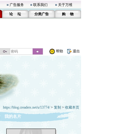
广告服务
联系我们
关于万维
论 坛
分类广告
购 物
帮助
退出
https://blog.creaders.net/u/13774/
>
复制
>
收藏本页
我的名片