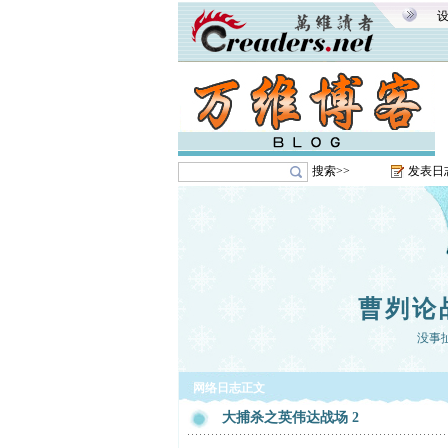
搜索>>
发表日
曹刿论
没事
网络日志正文
大捕杀之英伟达战场 2