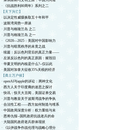
· 体系限制与文明上限：中国为何难
· 《抗战胜利80周年》系列之二
【天下兴亡】
· 以决定性威慑换取五十年和平
· 波斯湾局势一席谈
· 川普与格陵兰岛 之二
· 川普与格陵兰岛 之一
· 《2020—2025：美国对中国影响力
· 川普与暗黑秩序的未竟之战
· 续篇：反以色列背后的真正力量——
· 左派反以色列的真正原因：摧毁旧
· 华夏文明的内核是什么?--仅以此
· 美国对加拿大征收35%关税的经济
【粪土万户侯】
· openAI与apple的诉讼：两种文化
· 西方人关于印度裔的迷思之探讨
· 快讯：惊天大丑闻，美国证券交易
· 川普与教皇关于波斯湾战争的争执
· 合法性工程——西方如何制造与维系
· 中国政局深度分析：权力重组与未
· 恩将仇报--国民政府抗战老兵的命
· 大陆国民政府老兵群体现状
· 《以伊战争作战伦理与战略心理分