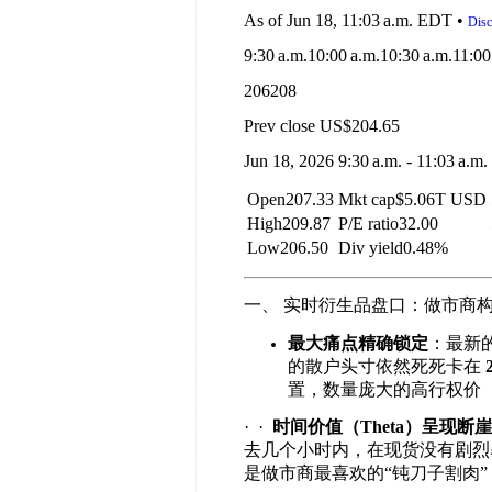
As of Jun 18, 11:03 a.m. EDT •
Disc
9:30 a.m.10:00 a.m.10:30 a.m.11:00
206208
Prev close US$204.65
Jun 18, 2026 9:30 a.m. - 11:03 a.m.
Open207.33
Mkt cap$5.06T USD
High209.87
P/E ratio32.00
Low206.50
Div yield0.48%
一、
实时衍生品盘口：做市商
最大痛点精确锁定
：最新
的散户头寸依然死死卡在
置，数量庞大的高行权价
·
·
时间价值（
Theta
）呈现断崖
去几个小时内，在现货没有剧烈
是做市商最喜欢的
“
钝刀子割肉
”