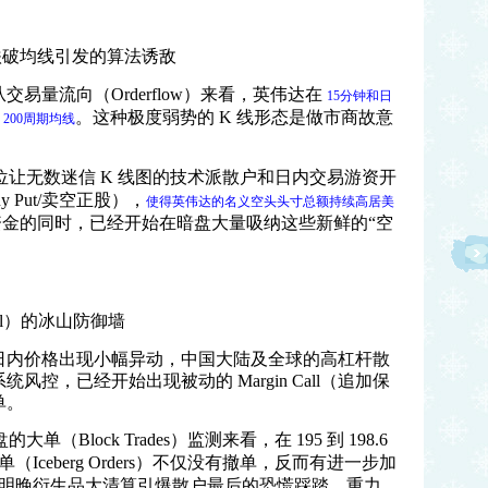
跌破均线引发的算法诱敌
从交易量流向（
Orderflow
）来看，英伟达在
15
分钟和日
。这种极度弱势的
K
线形态是做市商故意
00
周期均线
位让无数迷信
K
线图的技术派散户和日内交易游资开
y Put/
卖空正股），
使得英伟达的名义空头头寸总额持续高居美
资金的同时，已经开始在暗盘大量吸纳这些新鲜的
“
空
l
）的冰山防御墙
日内价格出现小幅异动，中国大陆及全球的高杠杆散
系统风控，已经开始出现被动的
Margin Call
（追加保
单。
盘的大单（
Block Trades
）监测来看，在
195
到
198.6
单（
Iceberg Orders
）不仅没有撤单，反而有进一步加
明晚衍生品大清算引爆散户最后的恐慌踩踏，重力