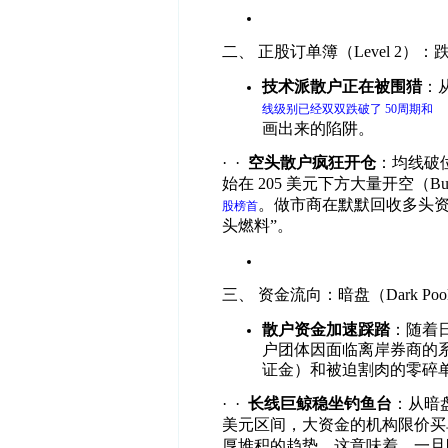
二、
正股订单簿（
Level 2
）：
技术派散户正在被围猎
：
线级别已经双双跌破了
50
周期和
2
画出来的陷阱。
·
·
空头散户疯狂开仓
：均线破
始在
205
美元下方大量开空（
Bu
。做市商在默默回收多头
股榜首
头燃料
”
。
三、
资金流向：暗盘（
Dark Poo
散户资金加速踩踏
：随着
户团体因面临离岸券商的
证金）和被迫割肉的零碎
·
·
长线巨鲸稳坐钓鱼台
：从暗
美元区间，大资金的机构限价买
厚堆积的趋势。这意味着，一旦