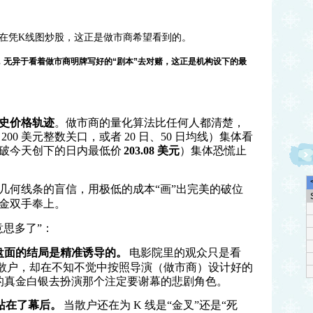
在凭K线图炒股，这正是做市商希望看到的。
股，无异于看着做市商明牌写好的“剧本”去对赌，这正是机构设下的最
史价格轨迹
。做市商的量化算法比任何人都清楚，
200
美元整数关口，或者
20
日、
50
日均线）集体看
破今天创下的日内最低价
203.08
美元
）集体恐慌止
几何线条的盲信，用极低的成本
“
画
”
出完美的破位
金双手奉上。
意思多了
”
：
盘面的结局是精准诱导的。
电影院里的观众只是看
散户，却在不知不觉中按照导演（做市商）设计好的
的真金白银去扮演那个注定要谢幕的悲剧角色。
站在了幕后。
当散户还在为
K
线是
“
金叉
”
还是
“
死