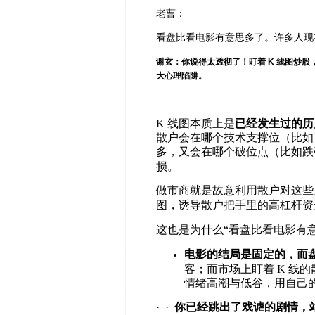
老曹：
看盘比看电影有意思多了。许多人现
谢玄：你说得太透彻了！盯着 K 线图炒
大心理陷阱。
K
线图本质上是
已经发生过的历
散户会在哪个技术支撑位（比如
多，又会在哪个破位点（比如跌
损。
做市商就是故意利用散户对这些
图，诱导散户把手里的高杠杆资
这也是为什么
“
看盘比看电影有
电影的结局是固定的，而
客；而市场上盯着
K
线的
情绪高潮与低谷，用自己
·
·
你已经跳出了戏谑的剧情，