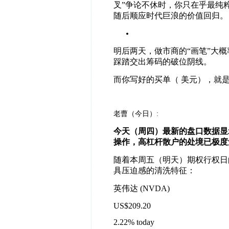
叉
”
争论不休时，你只在乎最纯
随后顺应时代巨浪的价值回归。
明后两天，做市商的
“
画笔
”
大概
踩踏交出筹码的破位阴线。
而你写好的买单（
美元），就
老曹（今日）:
今天（周四）最新的盘口数据显
操作，高杠杆散户的处境已极度
随着本周五（明天）期权行权日
具压迫感的清洗特征：
英伟达
(NVDA)
US$209.20
2.22% today