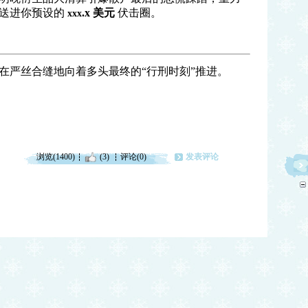
送进你预设的
.x
美元
伏击圈。
xxx
在严丝合缝地向着多头最终的
“
行刑时刻
”
推进。
浏览(1400)
(3)
评论(0)
发表评论