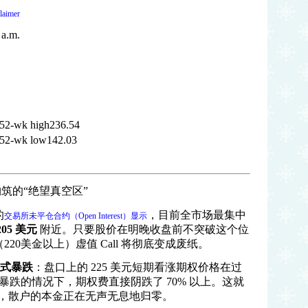
laimer
 a.m.
52-wk high236.54
52-wk low142.03
构筑的
“
绝望真空区
”
的
，目前全市场最集中
交易所未平仓合约（
Open Interest
）显示
205
美元
附近。只要股价在明晚收盘前不突破这个位
（
220
美金以上）虚值
Call
将彻底变成废纸。
式暴跌
：盘口上的
225
美元短期看涨期权价格在过
暴跌的情况下，期权费直接阴跌了
70%
以上。这就
，散户的本金正在无声无息地归零。