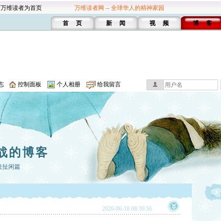
设万维读者为首页
万维读者网 -- 全球华人的精神家园
首 页
新 闻
视 频
博 客
志
控制面板
个人相册
给我留言
战的博客
扯扯闲篇
2026-06-18 08:39:56