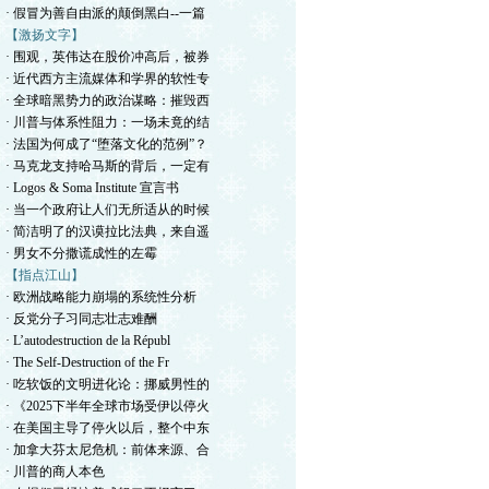
· 假冒为善自由派的颠倒黑白--一篇
【激扬文字】
· 围观，英伟达在股价冲高后，被券
· 近代西方主流媒体和学界的软性专
· 全球暗黑势力的政治谋略：摧毁西
· 川普与体系性阻力：一场未竟的结
· 法国为何成了“堕落文化的范例”？
· 马克龙支持哈马斯的背后，一定有
· Logos & Soma Institute 宣言书
· 当一个政府让人们无所适从的时候
· 简洁明了的汉谟拉比法典，来自遥
· 男女不分撒谎成性的左霉
【指点江山】
· 欧洲战略能力崩塌的系统性分析
· 反党分子习同志壮志难酬
· L’autodestruction de la Républ
· The Self-Destruction of the Fr
· 吃软饭的文明进化论：挪威男性的
· 《2025下半年全球市场受伊以停火
· 在美国主导了停火以后，整个中东
· 加拿大芬太尼危机：前体来源、合
· 川普的商人本色