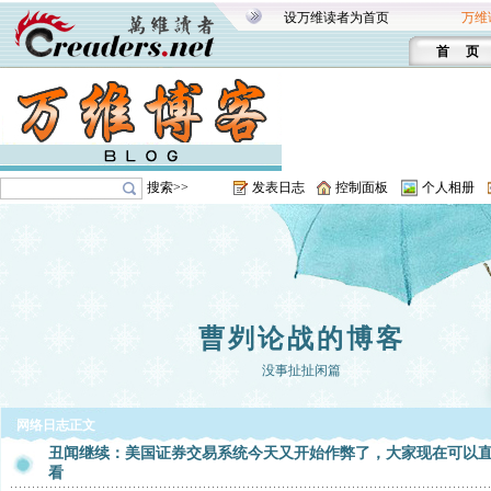
设万维读者为首页
万维
首 页
搜索>>
发表日志
控制面板
个人相册
曹刿论战的博客
没事扯扯闲篇
网络日志正文
丑闻继续：美国证券交易系统今天又开始作弊了，大家现在可以
看