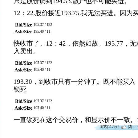
只是股价调到194.53.散户也不可能买进。
12：22.股价接近193.75.我无法买进。
Bid/Size
195.37
/
122
Ask/Size
195.40
/
11
快收市了。12：42，依然如故。193.77
入卖出。
Bid/Size
195.37
/
122
Ask/Size
195.40
/
11
193.30，到收市只有一分钟了。既不能买
锁死
Bid/Size
195.37
/
122
Ask/Size
195.40
/
11
一直锁死在这个交易价，和显示价不一致。19
浏览(1179)
(2)