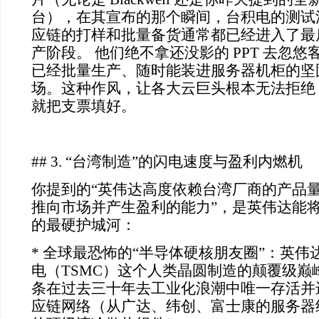
台），在其宣布的那个瞬间，台积电的测试
应链的打样和批量备货通常都已经进入了最
产阶段。
他们绝不拿还没影的
PPT
去忽悠
已经批量生产、随时能装进服务器机柜的坚
场。这种作风，让各大云巨头根本无法拒绝
就把支票填好。
## 3.
“台湾制造”的闪电速度与盈利内燃机
你提到的“英伟达高度依赖台湾厂商的产品
推向市场并产生盈利的能力”，是英伟达能
的最硬护城河：
*
全球最恐怖的“半导体硬核朋友圈”：英伟
电（
TSMC
）这个人类晶圆制造的颠覆级巅
条在过去三十年去工业化浪潮中唯一存活并
应链网络（从广达、纬创、富士康的服务器