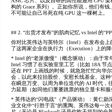
ASIC
芯片、以及自研的高性能通用
CPU
架
构的
Grace
系列）。正如你所说，他们有钱
不可能让自己吊死在纯
GPU
这一棵树上。
## 2.
“出货才发布”的肌肉记忆
vs Intel
的“
P
你对比英伟达与英特尔（
Intel
）在发布会上
了这两家企业在执行力（
Execution
）上的降
* Intel
的“老派傲慢”（概念驱动）：由于常
Intel
习惯了在实验室里工艺（比如
18A
节
还在
PPT
上画线的时候，就急急忙忙向华
会，以此来拉抬股价、安慰长线基金。这种“
在瞬息万变、以周为单位迭代的
AI
时代，
力延期（如同他们屡屡跳票的独立显卡和服
*
英伟达的“闪电战”（产品驱动）：黄仁勋
业文化中“行胜于言”的熏陶。英伟达每一次
片（无论是
Blackwell
还是你昨天提到的全