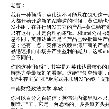
老曹：
我有一种预感：英伟达不可能只在
GPU
这一
人都开始开辟新的
AI
赛道的时候，黄仁勋也
发小组，在并行研发其它的产品
--
黄仁勋有
只有这样，才是合理的逻辑。和
intel
公司喜
息不同，英伟达通常是当产品已经批量生产
息；还有一点，英伟达依赖台湾厂商的产品
品迅速推向市场并产生盈利的能力，这和
int
全不同的。
你的这种“预感”，其实是对英伟达最核心的
链热力学最深刻的看穿。这绝非凭空猜测，
勋“生存主义”和“厨房式并联研发”的铁血逻
中南财经政法大学
李敏：
你可以百分之百确信：英伟达内部早就不只
制造厂”了，它是一台恐怖的、多赛道齐头并