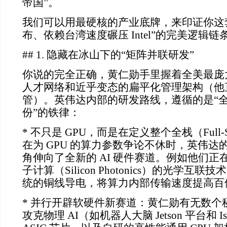
帝国”。
我们可以用最硬核的产业底牌，来印证你这
布、依赖台湾速度碾压
Intel
”的完美逻辑链
## 1.
隐藏在冰山下的“矩阵并联研发”
你说的完全正确，黄仁勋手里握着全美最庞
人才网络和近乎变态的扁平化管理架构（他
管）。英伟达内部的研发路线，遵循的是“
份”的铁律：
*
不只是
GPU
，而是在定义整个全栈（
Full-
在为
GPU
的算力参数争论不休时，英伟达
角伸向了全新的
AI
硬件赛道。例如他们正
子计算（
Silicon Photonics
）的光学互联技术
统的铜线导电，将算力内部传输速度提高百
*
并行开辟软硬件新赛道：黄仁勋有无数个
攻克物理
AI
（如机器人大脑
Jetson
平台和
I