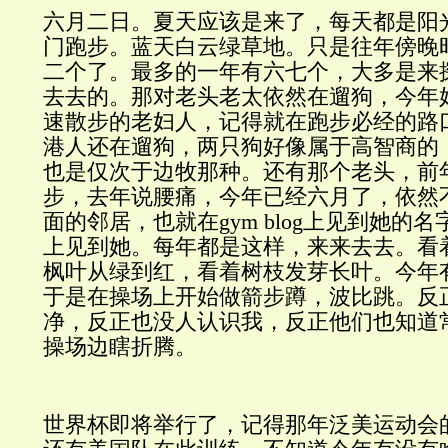
六月二日。夏天应该是来了，每天都是阳
门跑步。蓝天白云绿草地。只是往年傍晚
二个了。最多的一年有六七个，大多是来
去去的。那对老头老太依然在遛狗，今年
速散步的老妇人，记得就在跑步必经的路
港人还在遛狗，两只狗好像属于高智商的
也是仅次于边牧那种。还有那个老头，前
步，去年说腰痛，今年已经六月了，依然
面的邻居，也就在
gym blog
上见到她的名
上见到她。每年都是这样，来来去去。看
枫叶从绿到红，看着树枝发芽长叶。今年
于是在操场上开始做箭步蹲，波比跳。反
净，反正也没人认识我，反正他们也知道
操场边瞎折腾。
世界杯即将举行了，记得那年泛美运动会