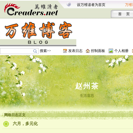
设万维读者为首页
万维
首 页
搜索>>
发表日志
控制面板
个人相册
赵州茶
生活遐思
网络日志正文
六月，多元化