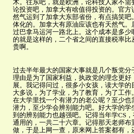
木。往东吧，就是欧洲，论科技人家不需
论投资吧，加拿大有啥值得投资的。官方
然气运到了加拿大东部省份，有点搞笑吧
体化的。加拿大有原油应该也有天然气。
过巴拿马运河一路北上。这个成本是多少
的就是这样的，二个省之间的直接税率比
贵啊。
过去半年最大的国家大事就是几个叛党分
理由是为了国家利益，执政党的理念更好
展。我记得问过，很多小女孩，读大学的
大多说，为了学业，为了教育，为了工作
在大学里找一个有潜力的老公呢？至少也
潜力，至少学会辨别能力吧。好大学的学
到的辨别能力也越强吧。记得当年学
CS
，
通用的，一共二十六章。记得那天老师布
做，于是上网一查，原来网上答
案都有，