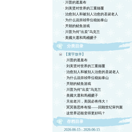
· 川普的遮羞布
· 刘美贤对世界的三重颠覆
· 治愈别人和被别人治愈的圣诞老人
· 为什么说崇祯帝位稳如泰山
· 兲朝的鱿鱼游戏
· 川普为何“出卖”乌克兰
· 美國大選和馬桶搋子
分类目录
【寰宇放羊】
· 川普的遮羞布
· 刘美贤对世界的三重颠覆
· 治愈别人和被别人治愈的圣诞老人
· 为什么说崇祯帝位稳如泰山
· 兲朝的鱿鱼游戏
· 川普为何“出卖”乌克兰
· 美國大選和馬桶搋子
· 天佑老川，美国必将伟大！
· 冥冥善恶终有报——回顾世纪审判案
· 这世界还能变得更好吗？
存档目录
2026-06-15 - 2026-06-15