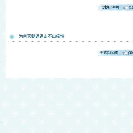
浏览(5160)
(1
为何兲朝迟迟走不出疫情
浏览(18330)
(30