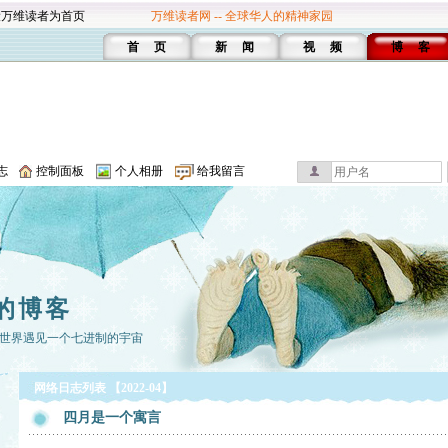
设万维读者为首页
万维读者网 -- 全球华人的精神家园
首 页
新 闻
视 频
博 客
志
控制面板
个人相册
给我留言
的博客
世界遇见一个七进制的宇宙
网络日志列表 【2022-04】
四月是一个寓言