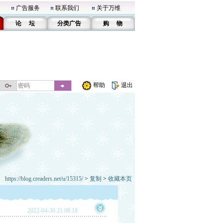
广告服务
联系我们
关于万维
论 坛
分类广告
购 物
帮助
退出
https://blog.creaders.net/u/15315/
>
复制
>
收藏本页
2022-04-30 21:08:18