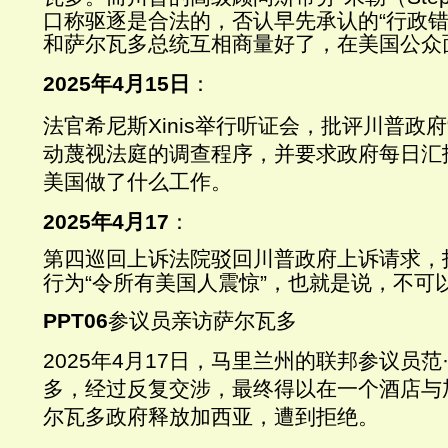
口称驱逐是合法的，否认早先承认的
“
行政
和萨尔瓦多总统互相商量好了，在美国公众
2025
年
4
月
15
日
：
法官希尼斯
Xinis
举行听证会，批评川普政府
动蔑视法庭的调查程序，并要求政府每日汇
美国做了什么工作。
2025
年
4
月
17
：
第四巡回上诉法院驳回川普政府上诉请求，
行为
“
令所有美国人震惊
”
，也就是说，不可
PPT06
参议员亲访萨尔瓦多
2025
年
4
月
17
日，马里兰州的联邦参议员范
多，经过反复交涉，最终得以在一个酒店与
尔瓦多政府释放加西亚，遭到拒绝。