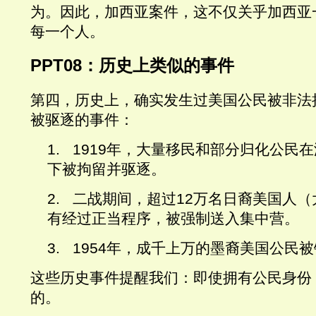
为。因此，加西亚案件，这不仅关乎加西亚
每一个人。
PPT08
：
历史上类似的事件
第四，历
史上，确
实发
生
过
美国公民被非法
被
驱
逐的事件：
1.
1919
年，大量移民和部分归化公民在
下被拘留并驱逐。
2.
二战期间，超过
12
万名日裔美国人（
有经过正当程序，被强制送入集中营。
3.
1954
年，成千上万的墨裔美国公民被
这
些
历
史事件提醒我
们
：即使
拥
有公民身份
的。