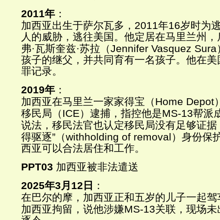
2011
年
：
加西亚出生于萨尔瓦多，
2011
年
16
岁时为
人的威胁，逃往美国。他定居在马里兰州，
弗
·
瓦斯奎兹
·
苏拉（
Jennifer Vasquez Sura
孩子的继父，并共同育有一名孩子。他在美
罪记录。
2019
年
：
加西亚在马里兰一家家得宝（
Home Depot
移民局（
ICE
）逮捕，指控他是
MS-13
帮派
说法，移民法官也认定移民局没有足够证据
得驱逐
”
（
withholding of removal
）身份保
西亚可以合法居住和工作。
PPT03
加西亚被非法遣送
2025
年
3
月
12
日
：
在巴尔的摩，加西亚正和五岁的儿子一起驾
加西亚拘留，说他涉嫌
MS-13
关联，现场未