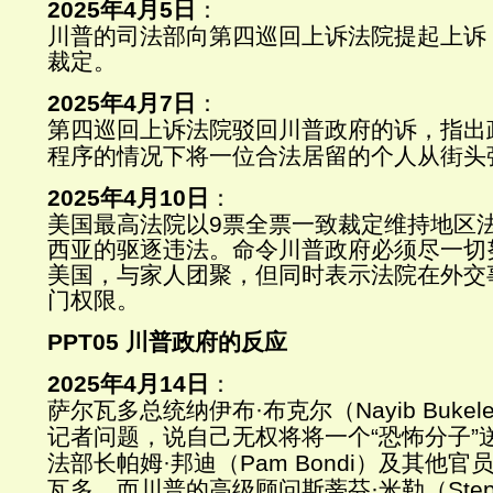
2025
年
4
月
5
日
：
川普的司法部向第四巡回上诉法院提起上诉
裁定。
2025
年
4
月
7
日
：
第四巡回上诉法院驳回川普政府的诉，指出
程序的情况下将一位合法居留的个人从街头
2025
年
4
月
10
日
：
美国最高法院以
9
票全票一致裁定维持地区
西亚的驱逐违法。命令川普政府必须尽一切
美国，与家人团聚，但同时表示法院在外交
门权限。
PPT05
川普政府的反应
2025
年
4
月
14
日
：
萨尔瓦多总统纳伊布
·
布克尔（
Nayib Bukel
记者问题，说自己无权将将一个
“
恐怖分子
”
法部长帕姆
·
邦迪（
Pam Bondi
）及其他官
瓦多。而川普的高级顾问斯蒂芬
·
米勒（
Step