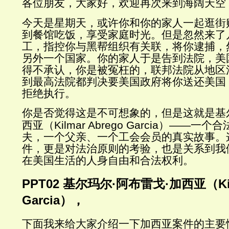
各位朋友，大家好，欢迎再次来到海阔天空
今天是星期天，或许你和你的家人一起逛街
到餐馆吃饭，享受家庭时光。但是忽然来了
工，指控你与黑帮组织有关联，将你逮捕，
另外一个国家。你的家人于是告到法院，美
得不承认，你是被冤枉的，联邦法院从地区
到最高法院都判决要美国政府将你送还美国
拒绝执行。
你是否觉得这是不可想象的，但是这就是基
西亚（
Kilmar Abrego Garcia
）
——
一个合
夫，一个父亲、一个工会会员的真实故事。
件，更是对法治原则的考验，也是关系到我
在美国生活的人身自由和合法权利。
PPT02
·
·
K
基尔玛尔
阿布雷戈
加西亚（
Garcia
），
下面我来给大家介绍一下加西亚案件的主要