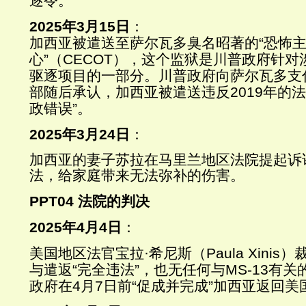
逐令。
2025
年
3
月
15
日
：
加西亚被遣送至萨尔瓦多臭名昭著的
“
恐怖
心
”
（
CECOT
），这个监狱是川普政府针对
驱逐项目的一部分。川普政府向萨尔瓦多支
部随后承认，加西亚被遣送违反
2019
年的法
政错误
”
。
2025
年
3
月
24
日
：
加西亚的妻子苏拉在马里兰地区法院提起诉
法，给家庭带来无法弥补的伤害。
PPT04
法院的判决
2025
年
4
月
4
日
：
美国地区法官宝拉
·
希尼斯（
Paula Xinis
）
与遣返
“
完全违法
”
，也无任何与
MS-13
有关
政府在
4
月
7
日前
“
促成并完成
”
加西亚返回美