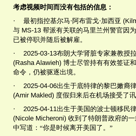
考虑视频时间而没有包括的信息：
·
最初指控基尔马·阿布雷戈·加西亚
(Kil
与
MS-13
帮派有关联的马里兰州警官因
已被停职并随后被解雇。
·
2025-03-13
布朗大学肾脏专家兼教授拉
(Rasha Alawieh)
博士尽管持有有效签证
命令，仍被驱逐出境。
·
2025-04-06
出生于底特律的黎巴嫩裔律
(Amir Makled)
度假归来后在机场接受了讯
·
2025-04-11
出生于美国的波士顿移民律
(Nicole Micheroni)
收到了特朗普政府的一
中写道：“你是时候离开美国了。”