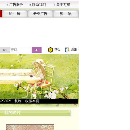
广告服务
联系我们
关于万维
论 坛
分类广告
购 物
帮助
退出
u/23302/
>
复制
>
收藏本页
我的名片