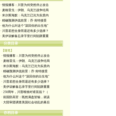
· 情报播客：川普为何突然停止攻击
· 麦格雷戈：伊朗、乌克兰战争结局
· 米尔斯海默：乌克兰已沦为实质内
· 精确预测伊战前景：乔·肯特接受
· 他为什么叫这个“滾回你的出生地”
· 川普若想全身而退还有多少选择？
· 美伊谅解备忘录字里行间陷阱重重
分类目录
【随笔】
· 情报播客：川普为何突然停止攻击
· 麦格雷戈：伊朗、乌克兰战争结局
· 米尔斯海默：乌克兰已沦为实质内
· 精确预测伊战前景：乔·肯特接受
· 他为什么叫这个“滾回你的出生地”
· 川普若想全身而退还有多少选择？
· 美伊谅解备忘录字里行间陷阱重重
· 250周年，川普唯独对谁宣战？（
· 前国防高官：既然满盘皆输，就该
· 大陪审团调查美国社会动乱的幕后
存档目录