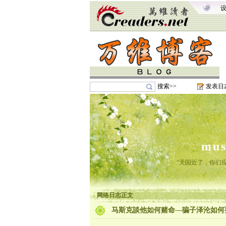
搜索>>
发表日
mu
“天国近了，你们
网络日志正文
马斯克談他如何赌命—骗子泽沦如何