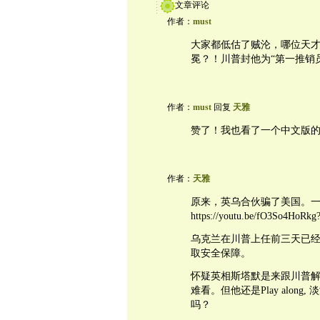
文章评论
作者：
must
大家都低估了贼沦，哪位天才
冕？！川普封他为“第一推销
作者：
must
回复
天雅
赞了！我也看了一个中文版
作者：
天雅
原来，英乌合伙骗了美国。
https://youtu.be/fO3So4HoRk
乌克兰在川普上任前三天已
取安全保障。
怀疑英相斯塔默是来跟川普
难看。但他还是Play alo
吗？