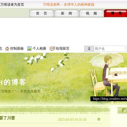
设万维读者为首页
万维读者网 -- 全球华人的精神家园
首 页
新 闻
视 频
博 客
志
控制面板
个人相册
给我留言
st的博客
应当悔改！”— 末世悔改随笔
https://blog.creaders.net/
耍了川普
2025-03-03 16:31:43