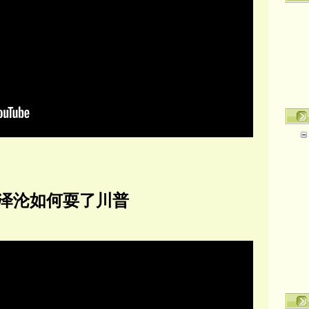
泽沦如何耍了川普