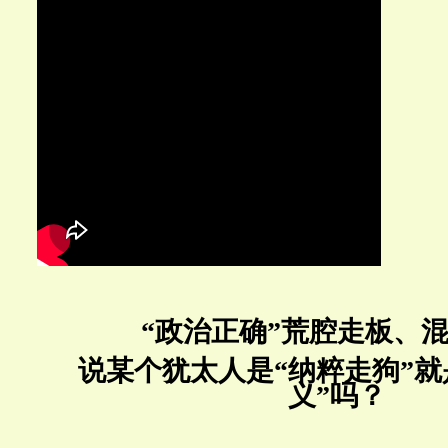
“政治正确”荒腔走板、
说某个犹太人是“纳粹走狗”就
义”吗？