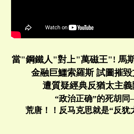
當"鋼鐵人"對上"萬磁王"! 
金融巨鱷索羅斯 試圖摧
遭質疑經典反猶太主義
“政治正确”的死胡同
荒唐！！反马克思就是“反犹