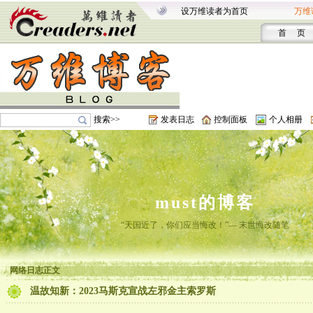
设万维读者为首页
万维
首 页
搜索>>
发表日志
控制面板
个人相册
must的博客
“天国近了，你们应当悔改！”— 末世悔改随笔
网络日志正文
温故知新：2023马斯克宣战左邪金主索罗斯