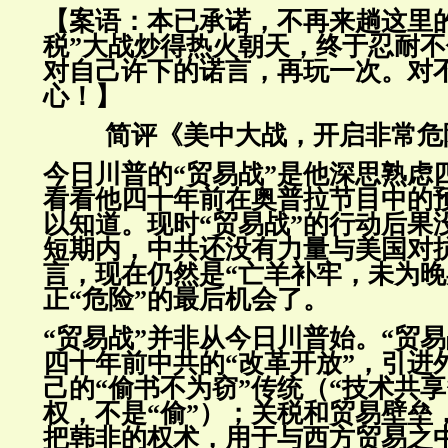
【案语：本已承诺，不再来趟这里
税”大战炒得热火朝天，终于忍耐
对自己许下的诺言，再玩一次。对
心！】
简评《美中大战，开启非常危
今日川普的“贸易战”是他深思熟虑
看看他四十年前在奥普拉节目中的
以知道。现时“贸易战”的行动后果
短期内，中共还没有力量与美国对
言，现在仍然是“亡羊补牢，未为晚
正“危险”的最后机会了。
“贸易战”并非从今日川普始。“贸
四十年前中共的“改革开放”，引进
己的“偷书不为窃”传统（“技术共
权，不是“偷”）；关税和贸易壁垒
把韩非的权术，用于与西方贸易之