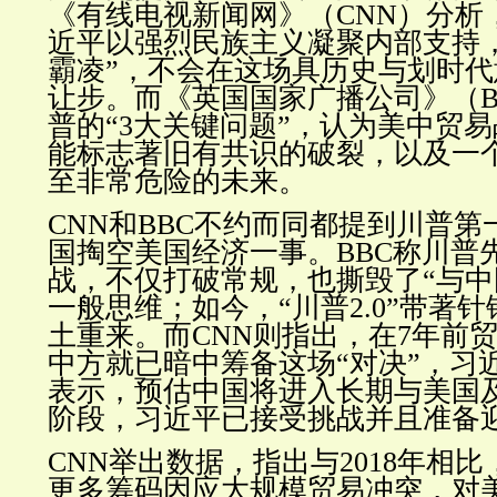
《有线电视新闻网》（CNN）分析
近平以强烈民族主义凝聚内部支持
霸凌”，不会在这场具历史与划时
让步。而《英国国家广播公司》（B
普的“3大关键问题”，认为美中贸
能标志著旧有共识的破裂，以及一
至非常危险的未来。
CNN和BBC不约而同都提到川普
国掏空美国经济一事。BBC称川普
战，不仅打破常规，也撕毁了“与中
一般思维；如今，“川普2.0”带著
土重来。而CNN则指出，在7年前
中方就已暗中筹备这场“对决”，习
表示，预估中国将进入长期与美国
阶段，习近平已接受挑战并且准备
CNN举出数据，指出与2018年相
更多筹码因应大规模贸易冲突，对