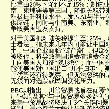
比重由20%下降到不足15%；制造
南、柬埔寨等第三国，降低关税带
积极提升科技水平，发展AI与半导
供应链，同时与中南美、东南亚、
争取美国盟友支持。
对于美国把对陆关税提升至125%，
士看法，指未来几年内可能让中国
半，中国企业面临“破产潮”，但部
被取代，将导致美国消费者消费金
于向美国人加征“隐形税”；而中国
能使美国对中国出口“几乎归零”，
占优势还有待观察。但无法忽略的
无须面对选票或民调变化压力。
BBC则指出，川普贸易战旨在颠覆
厂”模式及其“与中国贸易多多益善
来美中贸易战将取决于3个关键问
谈判、是否愿意大幅让步改革经济