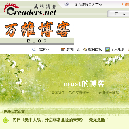
设万维读者为首页
万维
首 页
搜索>>
发表日志
控制面板
个人相册
must的博客
“天国近了，你们应当悔改！”— 末世悔改随笔
网络日志正文
简评《美中大战，开启非常危险的未来》—毫无危险！