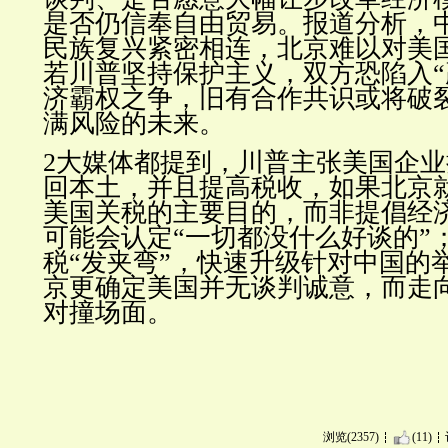
是否仍信奉自由贸易。报道分析，
民族复兴紧密相连，北京难以对美
若川普坚持保护主义，双方恐陷入“
济霸权之争，旧有合作共识或将破
满风险的未来。
2大媒体都提到，川普主张美国企
回本土，并且提高税收，如果北京
美国关税的主要目的，而非提倡经
可能会认定“一切都没什么好谈的”
税“发夹弯”，快速升级针对中国的
京更确定美国并无谈判诚意，而走
对撞场面。
浏览(2357)
(11)