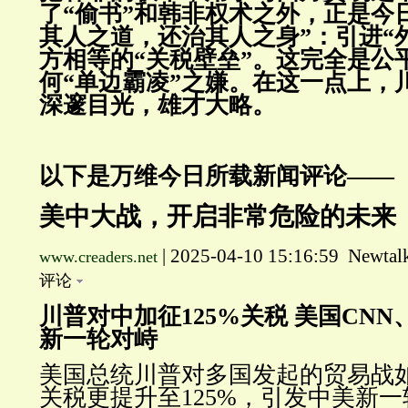
了“偷书”和韩非权术之外，正是今
其人之道，还治其人之身”：引进“
方相等的“关税壁垒”。这完全是公
何“单边霸凌”之嫌。在这一点上，
深邃
目光，雄才大略。
以下是万维今日所载新闻评论——
美中大战，开启非常危险的未来
| 2025-04-10 15:16:59 Newtal
www.creaders.net
评论
川普对中加征125%关税 美国CNN
新一轮对峙
美国总统川普对多国发起的贸易战
关税更提升至125%，引发中美新