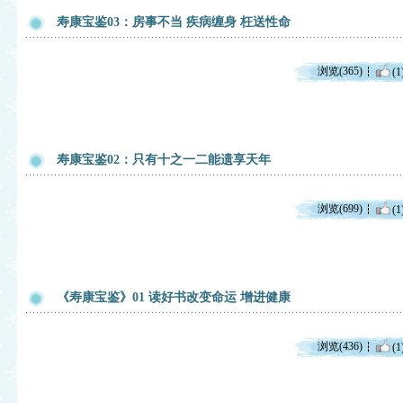
寿康宝鉴03：房事不当 疾病缠身 枉送性命
浏览(365)
(1
寿康宝鉴02：只有十之一二能遗享天年
浏览(699)
(1
《寿康宝鉴》01 读好书改变命运 增进健康
浏览(436)
(1