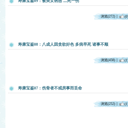
寿康宝鉴09：被美女诱惑 二死一伤
浏览(272)
(0
寿康宝鉴08：八成人因贪欲好色 多病早死 诸事不顺
浏览(458)
(1
寿康宝鉴07：伤骨者不戒房事而丢命
浏览(252)
(1