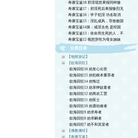
· 寿康宝鉴18 邪淫现世果报同样惨
· 寿康宝鉴17：邪淫死后果报惨烈无
· 寿康宝鉴16：学子犯淫 功名取消
· 寿康宝鉴15：淫乱成风，导致败国
· 寿康宝鉴14第：戒淫去色 是经国
· 寿康宝鉴13：依命而生死的人，不
· 寿康宝鉴12 视想异性为母女姊妹
分类目录
【地狱游记】
【欲海回狂】
· 欲海回狂16 劝发心出世
· 欲海回狂15 劝犯根本重罪者
· 欲海回狂14 劝悔过
· 欲海回狂13 劝亲狎妓童者
· 欲海回狂12 劝商农工贾
· 欲海回狂11 劝医士
· 欲海回狂10 劝遇劫难者
· 欲海回狂9 劝求寿者
· 欲海回狂8 劝求嗣者
· 欲海回狂7 劝不和其室者
【佛教佛经】
【寿康宝鉴】