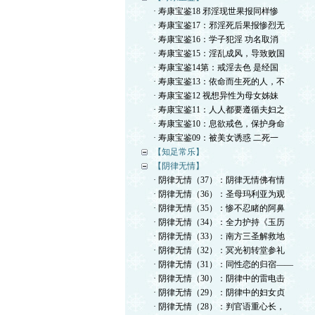
· 寿康宝鉴18 邪淫现世果报同样惨
· 寿康宝鉴17：邪淫死后果报惨烈无
· 寿康宝鉴16：学子犯淫 功名取消
· 寿康宝鉴15：淫乱成风，导致败国
· 寿康宝鉴14第：戒淫去色 是经国
· 寿康宝鉴13：依命而生死的人，不
· 寿康宝鉴12 视想异性为母女姊妹
· 寿康宝鉴11：人人都要遵循夫妇之
· 寿康宝鉴10：息欲戒色，保护身命
· 寿康宝鉴09：被美女诱惑 二死一
【知足常乐】
【阴律无情】
· 阴律无情（37）：阴律无情佛有情
· 阴律无情（36）：圣母玛利亚为观
· 阴律无情（35）：惨不忍睹的阿鼻
· 阴律无情（34）：全力护持《玉历
· 阴律无情（33）：南方三圣解救地
· 阴律无情（32）：冥光初转堂参礼
· 阴律无情（31）：同性恋的归宿——
· 阴律无情（30）：阴律中的雷电击
· 阴律无情（29）：阴律中的妇女贞
· 阴律无情（28）：判官语重心长，