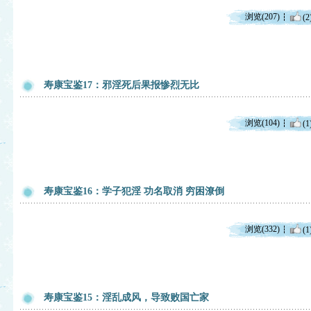
浏览(207)
(2
寿康宝鉴17：邪淫死后果报惨烈无比
浏览(104)
(1
寿康宝鉴16：学子犯淫 功名取消 穷困潦倒
浏览(332)
(1
寿康宝鉴15：淫乱成风，导致败国亡家