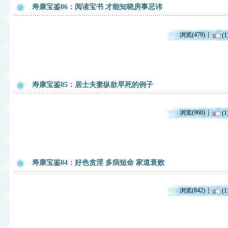
寿康宝鉴06：阅读宝书 才能知晓房事忌讳
浏览(479)
(1
寿康宝鉴05：居士夫妻纵欲早死的例子
浏览(960)
(1
寿康宝鉴04：好色贪淫 多病短命 家道衰败
浏览(842)
(1