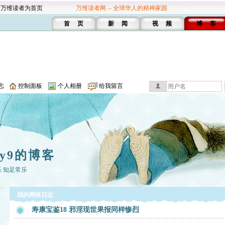
设万维读者为首页
万维读者网 -- 全球华人的精神家园
首 页
新 闻
视 频
博 客
志
控制面板
个人相册
给我留言
ary9的博客
 知足常乐
我的网络日志
寿康宝鉴18 邪淫现世果报同样惨烈