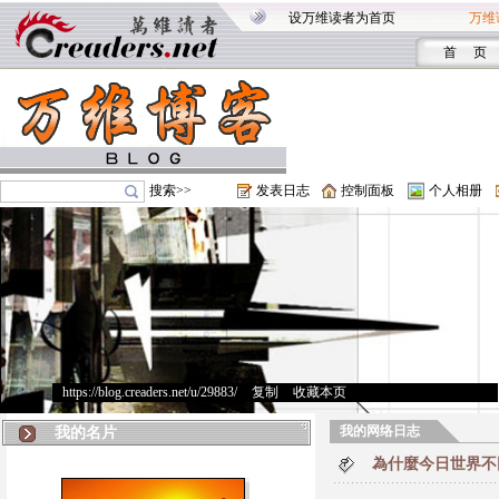
设万维读者为首页
万维
首 页
搜索>>
发表日志
控制面板
个人相册
https://blog.creaders.net/u/29883/
>
复制
>
收藏本页
我的网络日志
我的名片
為什麼今日世界不