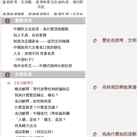
版权所有，凡转载、使用本博主自创内容，请注明
出处。
感谢读者垂爱，感谢批评指正。敬请引用《日月光
华》博
最新发布
· 中國民主化前景：為什麼謹慎樂觀
· 知人不易，自知更難
歷史在拐弯，文明
· 制度決定國家命 ——從同文同種國
· 中國政府六次養老口號的變化
· 人生：坐標不同 答案各異
· 《中国钉子》
· 海外自乾五——中國式精神分裂症群
分类目录
【名词解释】
布林肯訪華效果適
· 概念解釋「替代攻擊性神經偏執症
· 我為什麼厭惡極左、極右？
· 名詞解釋：奴性飽和度
· 什麼是教育？什麼是洗腦？
· 名詞解釋：中國當代《學術義和團
· 「人礦」是啥？「礦主」是誰？
· 何為權力合法
· 成語新解：《拭目以待》
他為什麼如此這般