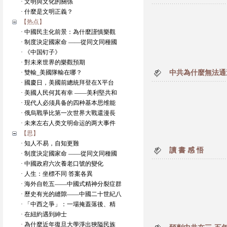
· 文明與文化的關係
· 什麼是文明正義？
【热点】
· 中國民主化前景：為什麼謹慎樂觀
· 制度決定國家命 ——從同文同種國
· 《中国钉子》
· 對未來世界的樂觀預期
· 雙輸_美國隊輸在哪？
中共為什麼無法通
· 國慶日，美國前總統拜登在X平台
· 美國人民何其有幸 ——美利堅共和
· 现代人必须具备的四种基本思维能
· 俄烏戰爭比第一次世界大戰還漫長
· 未来左右人类文明命运的两大事件
【思】
· 知人不易，自知更難
讀 書 感 悟
· 制度決定國家命 ——從同文同種國
· 中國政府六次養老口號的變化
· 人生：坐標不同 答案各異
· 海外自乾五——中國式精神分裂症群
· 歷史有光的縫隙——中國二十世紀八
· 「中西之爭」：一場掩蓋落後、精
· 在紐約遇到紳士
· 為什麼近年復旦大學淨出狹隘民族