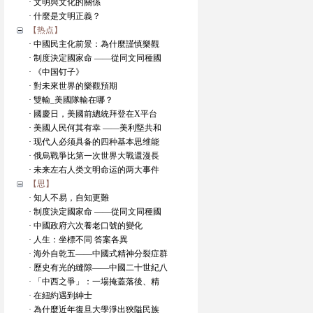
· 文明與文化的關係
· 什麼是文明正義？
【热点】
· 中國民主化前景：為什麼謹慎樂觀
· 制度決定國家命 ——從同文同種國
· 《中国钉子》
· 對未來世界的樂觀預期
· 雙輸_美國隊輸在哪？
· 國慶日，美國前總統拜登在X平台
· 美國人民何其有幸 ——美利堅共和
· 现代人必须具备的四种基本思维能
· 俄烏戰爭比第一次世界大戰還漫長
· 未来左右人类文明命运的两大事件
【思】
· 知人不易，自知更難
· 制度決定國家命 ——從同文同種國
· 中國政府六次養老口號的變化
· 人生：坐標不同 答案各異
· 海外自乾五——中國式精神分裂症群
· 歷史有光的縫隙——中國二十世紀八
· 「中西之爭」：一場掩蓋落後、精
· 在紐約遇到紳士
· 為什麼近年復旦大學淨出狹隘民族