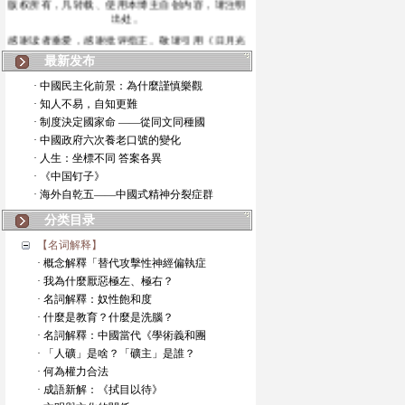
出处。
感谢读者垂爱，感谢批评指正。敬请引用《日月光
华》博
最新发布
· 中國民主化前景：為什麼謹慎樂觀
· 知人不易，自知更難
· 制度決定國家命 ——從同文同種國
· 中國政府六次養老口號的變化
· 人生：坐標不同 答案各異
· 《中国钉子》
· 海外自乾五——中國式精神分裂症群
分类目录
【名词解释】
· 概念解釋「替代攻擊性神經偏執症
· 我為什麼厭惡極左、極右？
· 名詞解釋：奴性飽和度
· 什麼是教育？什麼是洗腦？
· 名詞解釋：中國當代《學術義和團
· 「人礦」是啥？「礦主」是誰？
· 何為權力合法
· 成語新解：《拭目以待》