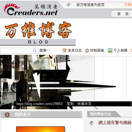
设万维读者为首页
万维
首 页
搜索>>
发表日志
控制面板
个人相册
https://blog.creaders.net/u/29883/
>
复制
>
收藏本页
我的网络日志
我的名片
網上箴言警句摘錄