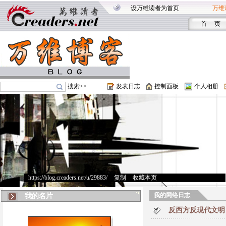
设万维读者为首页
万维
首 页
搜索>>
发表日志
控制面板
个人相册
https://blog.creaders.net/u/29883/
>
复制
>
收藏本页
我的网络日志
我的名片
反西方反現代文明