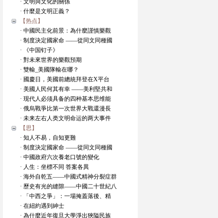
· 文明與文化的關係
· 什麼是文明正義？
【热点】
· 中國民主化前景：為什麼謹慎樂觀
· 制度決定國家命 ——從同文同種國
· 《中国钉子》
· 對未來世界的樂觀預期
· 雙輸_美國隊輸在哪？
· 國慶日，美國前總統拜登在X平台
· 美國人民何其有幸 ——美利堅共和
· 现代人必须具备的四种基本思维能
· 俄烏戰爭比第一次世界大戰還漫長
· 未来左右人类文明命运的两大事件
【思】
· 知人不易，自知更難
· 制度決定國家命 ——從同文同種國
· 中國政府六次養老口號的變化
· 人生：坐標不同 答案各異
· 海外自乾五——中國式精神分裂症群
· 歷史有光的縫隙——中國二十世紀八
· 「中西之爭」：一場掩蓋落後、精
· 在紐約遇到紳士
· 為什麼近年復旦大學淨出狹隘民族