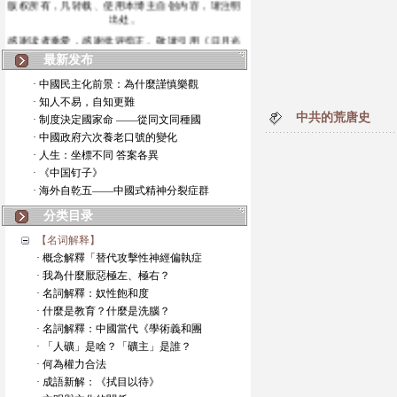
出处。
感谢读者垂爱，感谢批评指正。敬请引用《日月光
华》博
最新发布
· 中國民主化前景：為什麼謹慎樂觀
· 知人不易，自知更難
中共的荒唐史
· 制度決定國家命 ——從同文同種國
· 中國政府六次養老口號的變化
· 人生：坐標不同 答案各異
· 《中国钉子》
· 海外自乾五——中國式精神分裂症群
分类目录
【名词解释】
· 概念解釋「替代攻擊性神經偏執症
· 我為什麼厭惡極左、極右？
· 名詞解釋：奴性飽和度
· 什麼是教育？什麼是洗腦？
· 名詞解釋：中國當代《學術義和團
· 「人礦」是啥？「礦主」是誰？
· 何為權力合法
· 成語新解：《拭目以待》