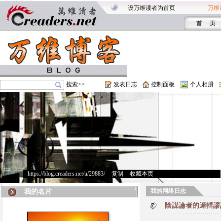
设万维读者为首页
万维
首 页
搜索>>
发表日志
控制面板
个人相册
https://blog.creaders.net/u/29883/
>
复制
>
收藏本页
我的网络日志
我的名片
陰謀論者的邏輯謬