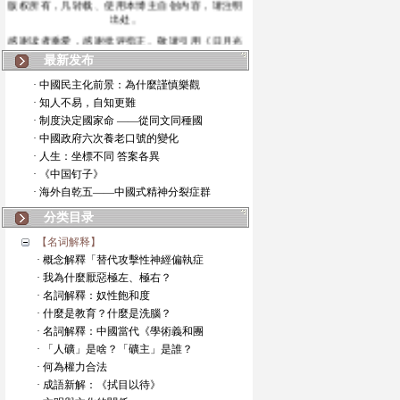
出处。
感谢读者垂爱，感谢批评指正。敬请引用《日月光
华》博
最新发布
· 中國民主化前景：為什麼謹慎樂觀
· 知人不易，自知更難
· 制度決定國家命 ——從同文同種國
· 中國政府六次養老口號的變化
· 人生：坐標不同 答案各異
· 《中国钉子》
· 海外自乾五——中國式精神分裂症群
分类目录
【名词解释】
· 概念解釋「替代攻擊性神經偏執症
· 我為什麼厭惡極左、極右？
· 名詞解釋：奴性飽和度
· 什麼是教育？什麼是洗腦？
· 名詞解釋：中國當代《學術義和團
· 「人礦」是啥？「礦主」是誰？
· 何為權力合法
· 成語新解：《拭目以待》