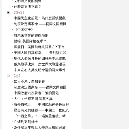
· 文明與文化的關係
· 什麼是文明正義？
【热点】
· 中國民主化前景：為什麼謹慎樂觀
· 制度決定國家命 ——從同文同種國
· 《中国钉子》
· 對未來世界的樂觀預期
· 雙輸_美國隊輸在哪？
· 國慶日，美國前總統拜登在X平台
· 美國人民何其有幸 ——美利堅共和
· 现代人必须具备的四种基本思维能
· 俄烏戰爭比第一次世界大戰還漫長
· 未来左右人类文明命运的两大事件
【思】
· 知人不易，自知更難
· 制度決定國家命 ——從同文同種國
· 中國政府六次養老口號的變化
· 人生：坐標不同 答案各異
· 海外自乾五——中國式精神分裂症群
· 歷史有光的縫隙——中國二十世紀八
· 「中西之爭」：一場掩蓋落後、精
· 在紐約遇到紳士
· 為什麼近年復旦大學淨出狹隘民族