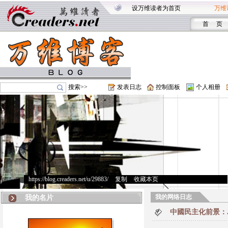
设万维读者为首页
万维
首 页
搜索>>
发表日志
控制面板
个人相册
https://blog.creaders.net/u/29883/
>
复制
>
收藏本页
我的网络日志
我的名片
中國民主化前景：