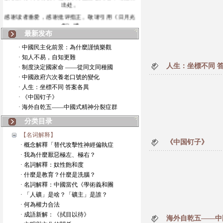
感谢读者垂爱，感谢批评指正。敬请引用《日月光
华》博
最新发布
· 中國民主化前景：為什麼謹慎樂觀
· 知人不易，自知更難
人生：坐標不同 
· 制度決定國家命 ——從同文同種國
· 中國政府六次養老口號的變化
· 人生：坐標不同 答案各異
· 《中国钉子》
· 海外自乾五——中國式精神分裂症群
分类目录
【名词解释】
《中国钉子》
· 概念解釋「替代攻擊性神經偏執症
· 我為什麼厭惡極左、極右？
· 名詞解釋：奴性飽和度
· 什麼是教育？什麼是洗腦？
· 名詞解釋：中國當代《學術義和團
· 「人礦」是啥？「礦主」是誰？
· 何為權力合法
· 成語新解：《拭目以待》
海外自乾五——中