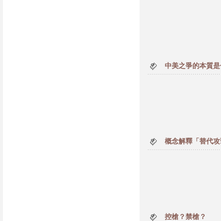
中美之爭的本質是
概念解釋「替代攻
控槍？禁槍？