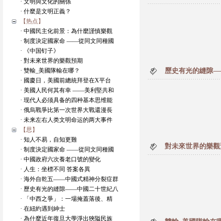
· 文明與文化的關係
· 什麼是文明正義？
【热点】
· 中國民主化前景：為什麼謹慎樂觀
· 制度決定國家命 ——從同文同種國
· 《中国钉子》
· 對未來世界的樂觀預期
· 雙輸_美國隊輸在哪？
歷史有光的縫隙—
· 國慶日，美國前總統拜登在X平台
· 美國人民何其有幸 ——美利堅共和
· 现代人必须具备的四种基本思维能
· 俄烏戰爭比第一次世界大戰還漫長
· 未来左右人类文明命运的两大事件
【思】
· 知人不易，自知更難
對未來世界的樂觀
· 制度決定國家命 ——從同文同種國
· 中國政府六次養老口號的變化
· 人生：坐標不同 答案各異
· 海外自乾五——中國式精神分裂症群
· 歷史有光的縫隙——中國二十世紀八
· 「中西之爭」：一場掩蓋落後、精
· 在紐約遇到紳士
· 為什麼近年復旦大學淨出狹隘民族