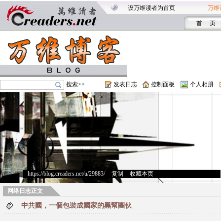
设万维读者为首页
万维
首 页
搜索>>
发表日志
控制面板
个人相册
https://blog.creaders.net/u/29883/
>
复制
>
收藏本页
网络日志正文
中共國，一個包裝成國家的黑幫團伙