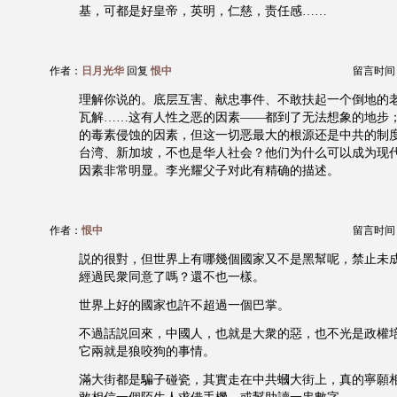
基，可都是好皇帝，英明，仁慈，责任感……
作者：
日月光华
回复
恨中
留言时间：20
理解你说的。底层互害、献忠事件、不敢扶起一个倒地的
瓦解……这有人性之恶的因素——都到了无法想象的地步
的毒素侵蚀的因素，但这一切恶最大的根源还是中共的制度
台湾、新加坡，不也是华人社会？他们为什么可以成为现
因素非常明显。李光耀父子对此有精确的描述。
作者：
恨中
留言时间：20
説的很對，但世界上有哪幾個國家又不是黑幫呢，禁止未
經過民衆同意了嗎？還不也一樣。
世界上好的國家也許不超過一個巴掌。
不過話説回來，中國人，也就是大衆的惡，也不光是政權
它兩就是狼咬狗的事情。
滿大街都是騙子碰瓷，其實走在中共蟈大街上，真的寧願