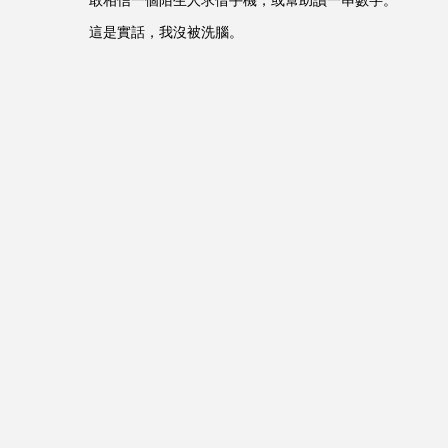
敢相信一個陌生人求借手機，或幫助讀一串數字。
這是實話，我沒被洗腦。