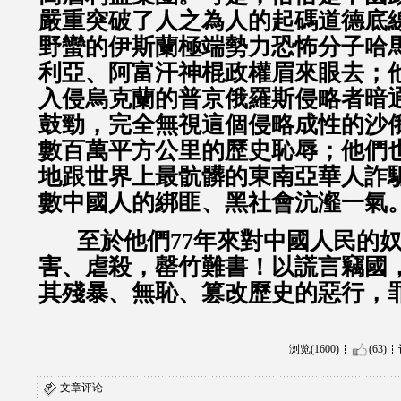
嚴重突破了人之為人的起碼道德底
野蠻的伊斯蘭極端勢力恐怖分子哈
利亞、阿富汗神棍政權眉來眼去；
入侵烏克蘭的普京俄羅斯侵略者暗
鼓勁，完全無視這個侵略成性的沙
數百萬平方公里的歷史恥辱；他們
地跟世界上最骯髒的東南亞華人詐
數中國人的綁匪、黑社會沆瀣一氣
至於他們
77年來對中國人民的
害、虐殺，罄竹難書！以謊言竊國
其殘暴、無恥、篡改歷史的惡行，
浏览(1600)
(63)
文章评论