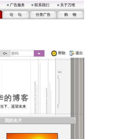
广告服务
联系我们
关于万维
论 坛
分类广告
购 物
帮助
退出
华的博客
当下、遥望未来
我的名片