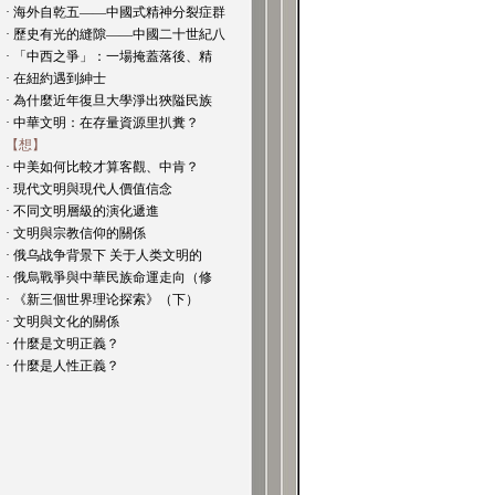
· 海外自乾五——中國式精神分裂症群
· 歷史有光的縫隙——中國二十世紀八
· 「中西之爭」：一場掩蓋落後、精
· 在紐約遇到紳士
· 為什麼近年復旦大學淨出狹隘民族
· 中華文明：在存量資源里扒糞？
【想】
· 中美如何比較才算客觀、中肯？
· 現代文明與現代人價值信念
· 不同文明層級的演化遞進
· 文明與宗教信仰的關係
· 俄乌战争背景下 关于人类文明的
· 俄烏戰爭與中華民族命運走向（修
· 《新三個世界理论探索》（下）
· 文明與文化的關係
· 什麼是文明正義？
· 什麼是人性正義？