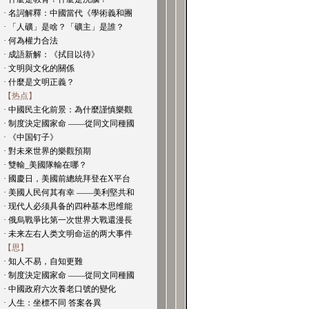
· 名詞解釋：中國當代《學術義和團
· 「人礦」是啥？「礦主」是誰？
· 何為權力合法
· 成語新解：《拭目以待》
· 文明與文化的關係
· 什麼是文明正義？
【热点】
· 中國民主化前景：為什麼謹慎樂觀
· 制度決定國家命 ——從同文同種國
· 《中国钉子》
· 對未來世界的樂觀預期
· 雙輸_美國隊輸在哪？
· 國慶日，美國前總統拜登在X平台
· 美國人民何其有幸 ——美利堅共和
· 现代人必须具备的四种基本思维能
· 俄烏戰爭比第一次世界大戰還漫長
· 未来左右人类文明命运的两大事件
【思】
· 知人不易，自知更難
· 制度決定國家命 ——從同文同種國
· 中國政府六次養老口號的變化
· 人生：坐標不同 答案各異