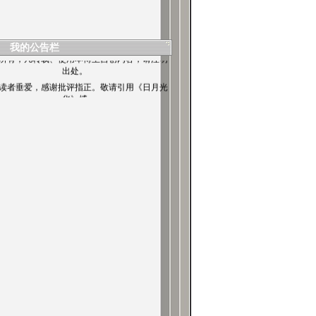
我的公告栏
所有，凡转载、使用本博主自创内容，请注明
出处。
读者垂爱，感谢批评指正。敬请引用《日月光
华》博