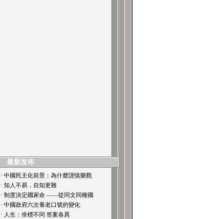
最新发布
· 中國民主化前景：為什麼謹慎樂觀
· 知人不易，自知更難
· 制度決定國家命 ——從同文同種國
· 中國政府六次養老口號的變化
· 人生：坐標不同 答案各異