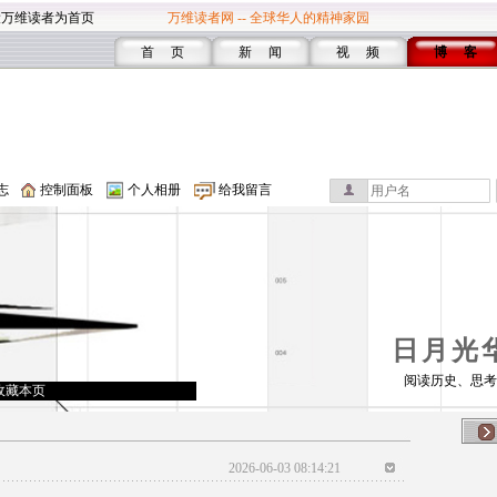
设万维读者为首页
万维读者网 -- 全球华人的精神家园
首 页
新 闻
视 频
博 客
志
控制面板
个人相册
给我留言
日月光
阅读历史、思考
收藏本页
2026-06-03 08:14:21