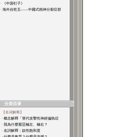
· 《中国钉子》
· 海外自乾五——中國式精神分裂症群
分类目录
【名词解释】
· 概念解釋「替代攻擊性神經偏執症
· 我為什麼厭惡極左、極右？
· 名詞解釋：奴性飽和度
· 什麼是教育？什麼是洗腦？