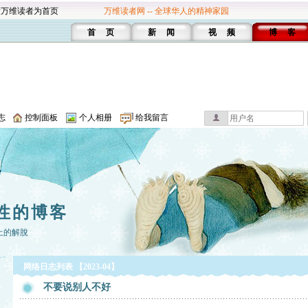
设万维读者为首页
万维读者网 -- 全球华人的精神家园
首 页
新 闻
视 频
博 客
志
控制面板
个人相册
给我留言
性的博客
上的解脫
网络日志列表 【2023-04】
不要说别人不好