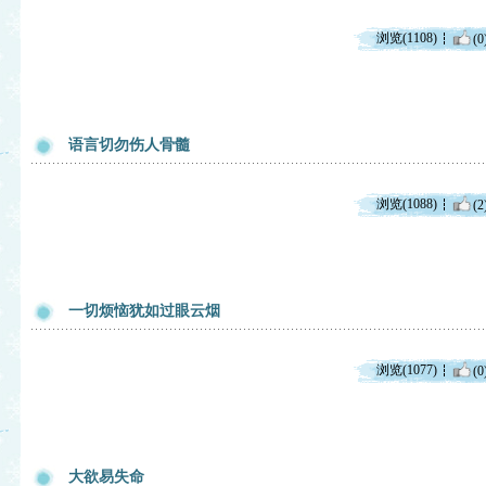
浏览(1108)
(0
语言切勿伤人骨髓
浏览(1088)
(2
一切烦恼犹如过眼云烟
浏览(1077)
(0
大欲易失命