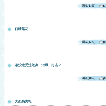
浏览(1163)
(2
口吐莲花
浏览(1222)
(0
谁没遭受过毁谤、污辱、打击？
浏览(1052)
(0
大怒易失礼