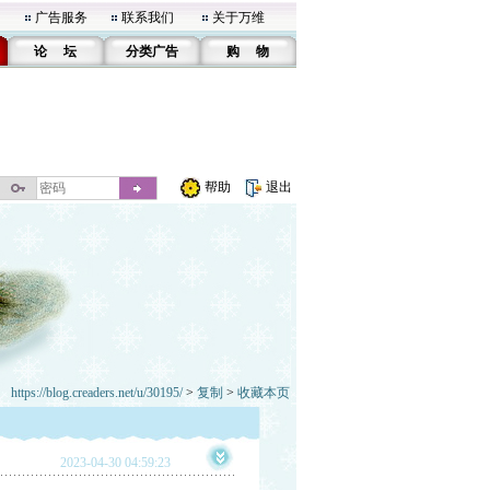
广告服务
联系我们
关于万维
论 坛
分类广告
购 物
帮助
退出
https://blog.creaders.net/u/30195/
>
复制
>
收藏本页
2023-04-30 04:59:23