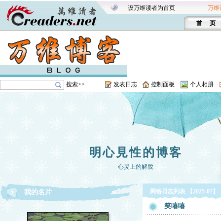
设万维读者为首页
万维
首 页
搜索>>
发表日志
控制面板
个人相册
明心見性的博客
心灵上的解脫
网络日志列表 【2025-07】
我的名片
笑嘻嘻