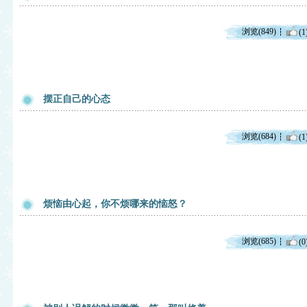
浏览(849)
(1
摆正自己的心态
浏览(684)
(1
烦恼由心起，你不烦哪来的恼怒？
浏览(685)
(0