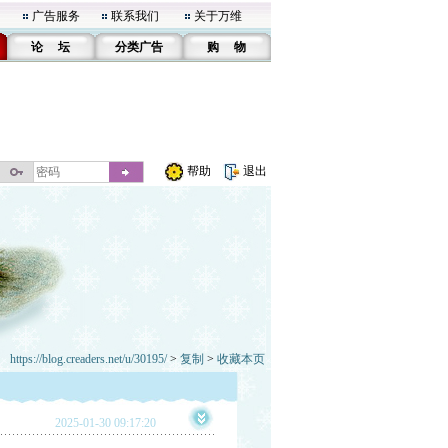
广告服务
联系我们
关于万维
论 坛
分类广告
购 物
帮助
退出
https://blog.creaders.net/u/30195/
>
复制
>
收藏本页
2025-01-30 09:17:20