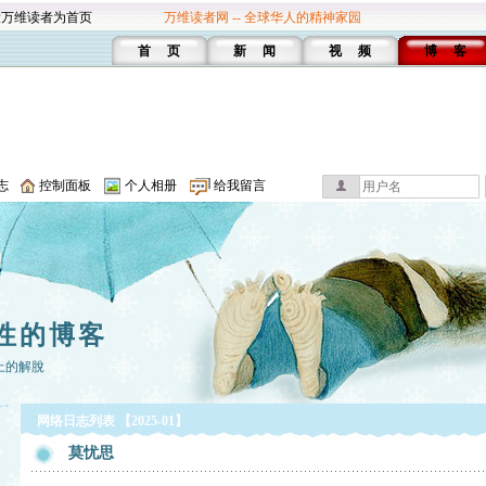
设万维读者为首页
万维读者网 -- 全球华人的精神家园
首 页
新 闻
视 频
博 客
志
控制面板
个人相册
给我留言
性的博客
上的解脫
网络日志列表 【2025-01】
莫忧思