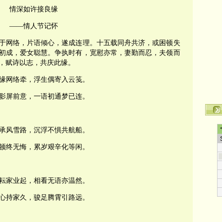
情深如许接良缘
——情人节记怀
于网络，片语倾心，遂成连理。十五载同舟共济，或困顿失
初成，爱女聪慧。争执时有，宽慰亦常，妻勤而忍，夫领而
，赋诗以志，共庆此缘。
缘网络牵，浮生偶寄入云笺。
影屏前意，一语初通梦已连。
承风雪路，沉浮不惧共航船。
顿终无悔，累岁艰辛化等闲。
耘家业起，相看无语亦温然。
心持家久，骏足腾霄引路远。