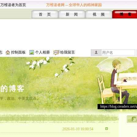
设万维读者为首页
万维读者网 -- 全球华人的精神家园
首 页
新 闻
视 频
博 客
志
控制面板
个人相册
给我留言
Z的博客
学，政治。中英文双语。
https://blog.creaders.net/
2026-01-10 16:00:54