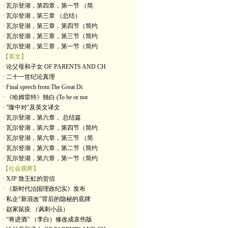
· 瓦尔登湖，第四章，第一节 （简
· 瓦尔登湖，第三章 （总结）
· 瓦尔登湖，第三章，第四节（简约
· 瓦尔登湖，第三章，第三节（简约
· 瓦尔登湖，第三章，第一节（简约
【英文】
· 论父母和子女 OF PARENTS AND CH
· 二十一世纪论真理
· Final speech from The Great Di
· 《哈姆雷特》独白 (To be or not
· "隆中对"及英文译文
· 瓦尔登湖，第六章， 总结篇
· 瓦尔登湖，第六章，第四节（简约
· 瓦尔登湖，第六章，第三节 （简
· 瓦尔登湖，第六章，第二节（简约
· 瓦尔登湖，第六章，第一节（简约
【社会观察】
· XJP 致王虹的贺信
· 《新时代治国理政纪实》发布
· 私企“新混改”背后的隐秘的底牌
· 赵家鼠疫 （讽刺小品）
· “将进酒” （李白）修改成哀伤版