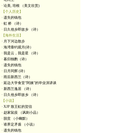
· 论美, 培根 （美文欣赏)
【个人历史】
· 遗失的钱包
· 虹 桥 （诗）
· 日久他乡即故乡 （诗）
【海外生活】
· 月下河边散步
· 海湾垂钓观月(诗）
· 我是云，我是星 （诗）
· 暮归独酌（诗）
· 遗失的钱包
· 日月同辉 (诗）
· 雨后新西兰（诗）
· 延边大学食堂“阿姨”的毕业演讲谈
· 新西兰逸居 （诗）
· 日久他乡即故乡 （诗）
【小说】
· XJP 致王虹的贺信
· 赵家鼠疫 （讽刺小品）
· 脱贫 （小幽默）
· 谁界定矛盾 （小说）
· 遗失的钱包