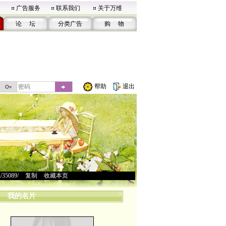
广告服务
联系我们
关于万维
论 坛
分类广告
购 物
帮助
退出
u/35089/
>
复制
>
收藏本页
我的名片