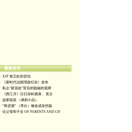
最新发布
· XJP 致王虹的贺信
· 《新时代治国理政纪实》发布
· 私企“新混改”背后的隐秘的底牌
· 《西江月》日日深杯酒满， 英文
· 赵家鼠疫 （讽刺小品）
· “将进酒” （李白）修改成哀伤版
· 论父母和子女 OF PARENTS AND CH