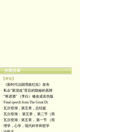
分类目录
【评论】
· 《新时代治国理政纪实》发布
· 私企“新混改”背后的隐秘的底牌
· “将进酒” （李白）修改成哀伤版
· Final speech from The Great Di
· 瓦尔登湖，第五章，总结篇
· 瓦尔登湖： 第五章， 第二节（简
· 瓦尔登湖：第五章， 第一节 （简
· 理学，心学，现代科学和哲学
· 论民主