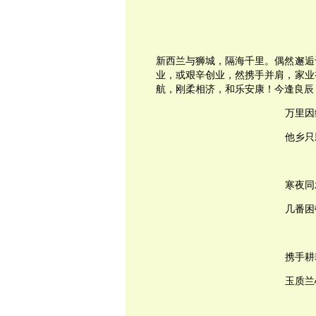
新西兰与狮城，隔海千里。偶然邂逅
业，或艰辛创业，然携手并肩，家业
航，刚柔相济，和乐安康！今逢良辰
万里因
他乡只
寒夜同
几番困
携手耕
玉质兰