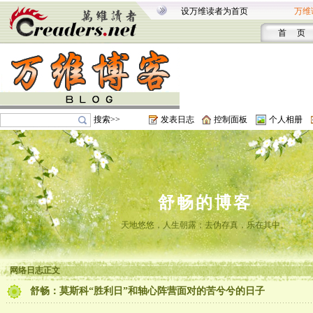
设万维读者为首页
万维
首 页
搜索>>
发表日志
控制面板
个人相册
舒畅的博客
天地悠悠，人生朝露；去伪存真，乐在其中。
网络日志正文
舒畅：莫斯科“胜利日”和轴心阵营面对的苦兮兮的日子