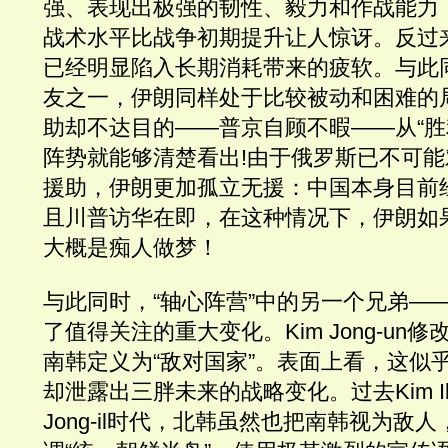
强、表现出极强的韧性、毅力和作战能力
战术水平比战争初期提升让人惊讶。反过
已经明显陷入长期消耗带来的疲软。与此
友之一，伊朗同样处于比较被动和困难的
助却不达目的——普京自顾不暇——从“胜
阵势就能够清楚看出!由于俄罗斯已不可
援助，伊朗更加孤立无援：中国本身目前
且川普访华在即，在这种情况下，伊朗如
大概是痴人做梦！
与此同时，“轴心阵营”中的另一个兄弟—
了值得关注的重大变化。Kim Jong-un
南韩定义为“敌对国家”。表面上看，这似
却泄露出三胖未来的战略变化。过去Kim Il-s
Jong-il时代，北韩虽然也把南韩视为敌