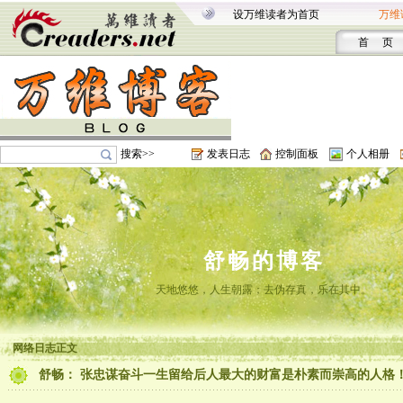
设万维读者为首页
万维
首 页
搜索>>
发表日志
控制面板
个人相册
舒畅的博客
天地悠悠，人生朝露；去伪存真，乐在其中。
网络日志正文
舒畅： 张忠谋奋斗一生留给后人最大的财富是朴素而崇高的人格