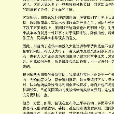
讨论。这两天我又看了一些视频和分析节目，对这次谈判
的想法有了更多、更全面的了解。
客观地说，川普这次处理伊朗问题，应该得到了世界上大
持。原因很简单，霍尔木兹海峡重新开放之后，国际油价
下跌了五美元以上，美国股市这两天也出现明显上涨。对
束战争本身就是一件好事；对于美国来说，降低油价、稳
胀压力，同样具有非常现实的意义。
因此，川普为了这场冲突投入大量资源和军费到底值不值
见智的问题。有人认为打了一百天战争最后又回到谈判桌
点；也有人认为正是因为美国展现了强大的军事压力，才
判。究竟如何评价，历史最终会给出答案，不一定任何一
确的。
根据这两天川普的最新讲话，我感觉他实际上正处于一个
面。无论他怎么做，都会遭到批评。如果继续打下去，美
对，认为这场战争没有得到国会正式授权，老百姓也不愿
长期战争。目前美国国内的反战情绪确实相当强烈，这也
充分提到的一点。
但另一方面，如果川普现在宣布停止军事行动，转而寻求
也会有人批评他软弱、妥协，甚至指责他出卖原则。因此
论他做什么，总会有人骂他。对此他似乎已经习惯了，也