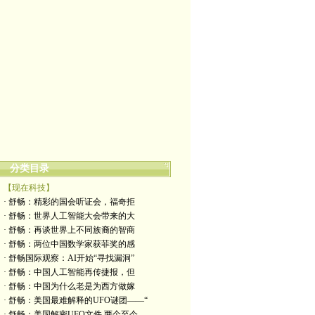
分类目录
【现在科技】
· 舒畅：精彩的国会听证会，福奇拒
· 舒畅：世界人工智能大会带来的大
· 舒畅：再谈世界上不同族裔的智商
· 舒畅：两位中国数学家获菲奖的感
· 舒畅国际观察：AI开始“寻找漏洞”
· 舒畅：中国人工智能再传捷报，但
· 舒畅：中国为什么老是为西方做嫁
· 舒畅：美国最难解释的UFO谜团——“
· 舒畅：美国解密UFO文件,两个至今