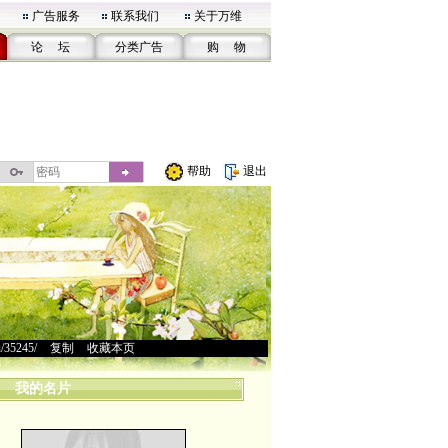
广告服务
联系我们
关于万维
论 坛
分类广告
购 物
帮助
退出
u/35245/
>
复制
>
收藏本页
我的名片