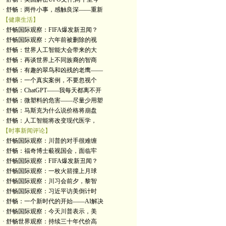
· 舒畅：两件小事，感触良深——重新
【健康生活】
· 舒畅国际观察：FIFA爆发新丑闻？
· 舒畅国际观察：六年前被删除的视
· 舒畅：世界人工智能大会带来的大
· 舒畅：再谈世界上不同族裔的智商
· 舒畅：有趣的翠鸟和凶残的老鹰——
· 舒畅：一个真实案例，不要忽视个
· 舒畅：ChatGPT——我每天都离不开
· 舒畅：微塑料的危害——尽量少用塑
· 舒畅：马斯克为什么说价格将崩盘
· 舒畅：人工智能将改变现代医学，
【时事新闻评论】
· 舒畅国际观察：川普的对手很难缠
· 舒畅：福奇博士藐视国会，面临牢
· 舒畅国际观察：FIFA爆发新丑闻？
· 舒畅国际观察：一枚火箭撞上月球
· 舒畅国际观察：川习会前夕，黎智
· 舒畅国际观察：习近平访美倒计时
· 舒畅：一个新时代的开始——AI解决
· 舒畅国际观察：今天川普表示，美
· 舒畅世界观察：持续三十年代价高