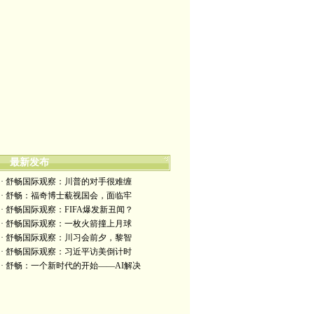
最新发布
· 舒畅国际观察：川普的对手很难缠
· 舒畅：福奇博士藐视国会，面临牢
· 舒畅国际观察：FIFA爆发新丑闻？
· 舒畅国际观察：一枚火箭撞上月球
· 舒畅国际观察：川习会前夕，黎智
· 舒畅国际观察：习近平访美倒计时
· 舒畅：一个新时代的开始——AI解决