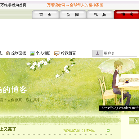
设万维读者为首页
万维读者网 -- 全球华人的精神家园
首 页
新 闻
视 频
博 客
志
控制面板
个人相册
给我留言
畅的博客
露；去伪存真，乐在其中。
https://blog.creaders.net/
上又赢了
2026-07-01 21:52:04