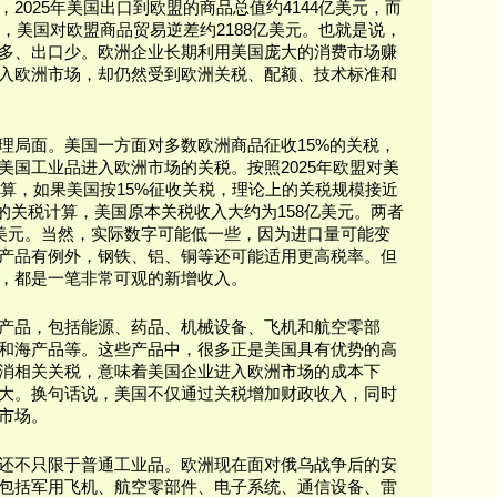
2025年美国出口到欧盟的商品总值约4144亿美元，而
元，美国对欧盟商品贸易逆差约2188亿美元。也就是说，
多、出口少。欧洲企业长期利用美国庞大的消费市场赚
入欧洲市场，却仍然受到欧洲关税、配额、技术标准和
理局面。美国一方面对多数欧洲商品征收15%的关税，
美国工业品进入欧洲市场的关税。按照2025年欧盟对美
计算，如果美国按15%征收关税，理论上的关税规模接近
5%的关税计算，美国原本关税收入大约为158亿美元。两者
亿美元。当然，实际数字可能低一些，因为进口量可能变
产品有例外，钢铁、铝、铜等还可能适用更高税率。但
，都是一笔非常可观的新增收入。
产品，包括能源、药品、机械设备、飞机和航空零部
和海产品等。这些产品中，很多正是美国具有优势的高
消相关关税，意味着美国企业进入欧洲市场的成本下
大。换句话说，美国不仅通过关税增加财政收入，同时
市场。
还不只限于普通工业品。欧洲现在面对俄乌战争后的安
包括军用飞机、航空零部件、电子系统、通信设备、雷