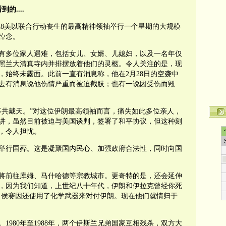
....
28美以联合行动丧生的最高精神领袖举行一个星期的大规模
悼念。
有多位家人遇难，包括女儿、女婿、儿媳妇，以及一名年仅
黑兰大清真寺内并排摆放着他们的灵柩。令人关注的是，现
，始终未露面。此前一直有消息称，他在2月28日的空袭中
去有消息说他伤情严重而被迫截肢；也有一说因受伤而毁
不共戴天。”对这位伊朗最高领袖而言，痛失如此多位亲人，
讲，虽然目前被迫与美国谈判，签署了和平协议，但这种刻
，令人担忧。
举行国葬。这是凝聚国内民心、加强政府合法性，同时向国
将前往库姆、马什哈德等宗教城市。更奇特的是，还会延伸
，因为我们知道，上世纪八十年代，伊朗和伊拉克曾经你死
·侯赛因还使用了化学武器来对付伊朗。现在他们就情归于
1980年至1988年，两个伊斯兰兄弟国家互相残杀，双方大