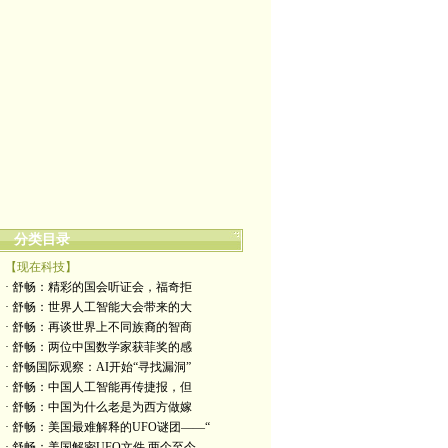
分类目录
【现在科技】
· 舒畅：精彩的国会听证会，福奇拒
· 舒畅：世界人工智能大会带来的大
· 舒畅：再谈世界上不同族裔的智商
· 舒畅：两位中国数学家获菲奖的感
· 舒畅国际观察：AI开始“寻找漏洞”
· 舒畅：中国人工智能再传捷报，但
· 舒畅：中国为什么老是为西方做嫁
· 舒畅：美国最难解释的UFO谜团——“
· 舒畅：美国解密UFO文件,两个至今