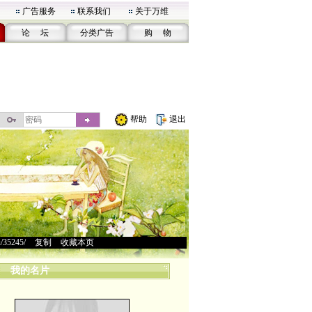
广告服务
联系我们
关于万维
论 坛
分类广告
购 物
帮助
退出
u/35245/
>
复制
>
收藏本页
我的名片