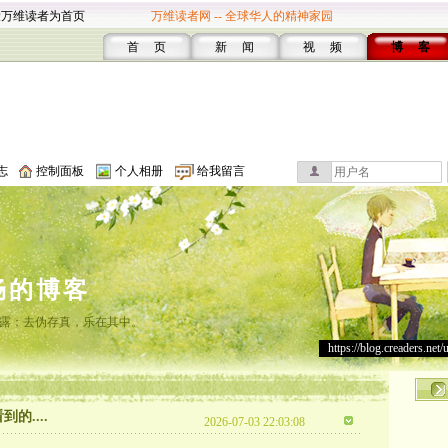
设万维读者为首页
万维读者网 -- 全球华人的精神家园
首 页
新 闻
视 频
博 客
志
控制面板
个人相册
给我留言
畅的博客
露；去伪存真，乐在其中。
https://blog.creaders.net/
....
2026-07-03 22:03:08