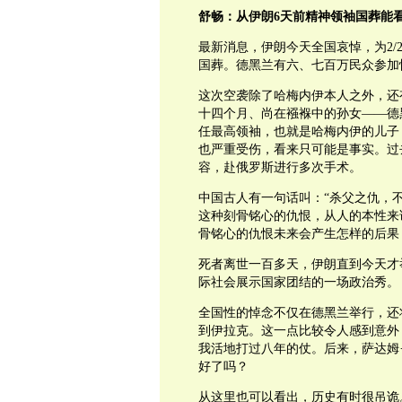
舒畅：从伊朗6天前精神领袖国葬能看到的
最新消息，伊朗今天全国哀悼，为2/
国葬。德黑兰有六、七百万民众参加
这次空袭除了哈梅内伊本人之外，还
十四个月、尚在襁褓中的孙女——德
任最高领袖，也就是哈梅内伊的儿子
也严重受伤，看来只可能是事实。过
容，赴俄罗斯进行多次手术。
中国古人有一句话叫：“杀父之仇，
这种刻骨铭心的仇恨，从人的本性来
骨铭心的仇恨未来会产生怎样的后果
死者离世一百多天，伊朗直到今天才
际社会展示国家团结的一场政治秀。
全国性的悼念不仅在德黑兰举行，还
到伊拉克。这一点比较令人感到意外
我活地打过八年的仗。后来，萨达姆
好了吗？
从这里也可以看出，历史有时很吊诡。