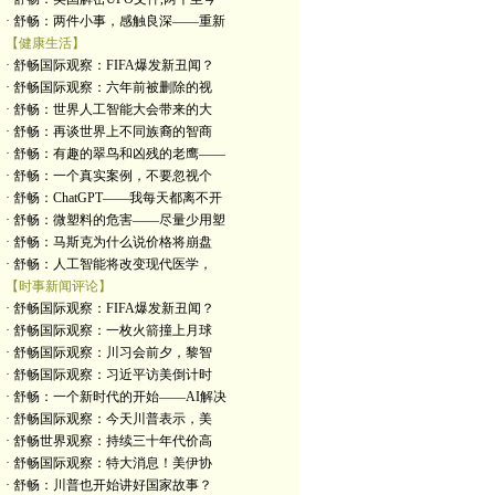
· 舒畅：两件小事，感触良深——重新
【健康生活】
· 舒畅国际观察：FIFA爆发新丑闻？
· 舒畅国际观察：六年前被删除的视
· 舒畅：世界人工智能大会带来的大
· 舒畅：再谈世界上不同族裔的智商
· 舒畅：有趣的翠鸟和凶残的老鹰——
· 舒畅：一个真实案例，不要忽视个
· 舒畅：ChatGPT——我每天都离不开
· 舒畅：微塑料的危害——尽量少用塑
· 舒畅：马斯克为什么说价格将崩盘
· 舒畅：人工智能将改变现代医学，
【时事新闻评论】
· 舒畅国际观察：FIFA爆发新丑闻？
· 舒畅国际观察：一枚火箭撞上月球
· 舒畅国际观察：川习会前夕，黎智
· 舒畅国际观察：习近平访美倒计时
· 舒畅：一个新时代的开始——AI解决
· 舒畅国际观察：今天川普表示，美
· 舒畅世界观察：持续三十年代价高
· 舒畅国际观察：特大消息！美伊协
· 舒畅：川普也开始讲好国家故事？