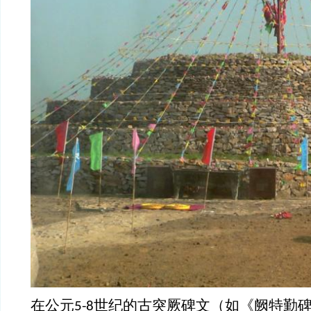
在公元
世纪的古突厥碑文（如《阙特勤
5-8