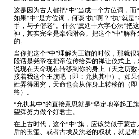
这是因为古人都把
“中”当成一个方位词，而
如果“中”是方位词，何谈“执”啊？“执”就是
手，与子偕老”。什么“虞廷十六字心法”把
神，其实完全是牵强附会。把这个“中”解释
的。
当你把这个
“中”理解为王旗的时候，那就
段话是尧帝在把帝位传给舜的禅让仪式上，
说现在天命现在转移到你的身上（天之历数
接着我这个王旗吧（即：允执其中）。如果
姓弄得困穷，天命也会从你身上转移的（即
终）。
“允执其中”的直接意思就是“坚定地举起王
望舜努力做个好君主。
在上古时代，这个
“中”旗，应该类似于蒙
后的玉玺、或者古埃及法老的权杖，就是君