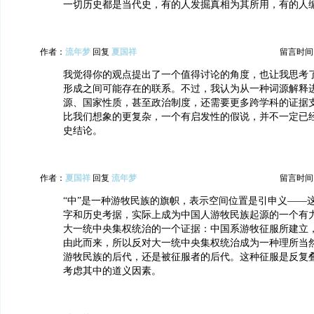
一切历史都是当代史，有的人发掘真相为其所用，有的人
作者：
流年梦
回复
夏国祥
留言时间：20
我觉得你的观点提出了一个值得讨论的角度，也让我思考
形成之间可能存在的联系。不过，我认为从一种词源解释
源、国家性质，甚至政治制度，还需要更多跨学科的证据
比我们想象的更复杂，一个有启发性的假说，并不一定已
史结论。
作者：
夏国祥
回复
流年梦
留言时间：20
“中”是一种游牧民族的旗帜，表示空间位置是引申义——
字和历史考据，实际上成为中国人游牧民族起源的一个有
大一统中央集权统治的一个证据：中国系游牧征服所建立
由此而来，所以反对大一统中央集权统治成为一种理所当
游牧民族的后代，还是被征服者的后代。这种征服是反复
考虑其中的道义因素。