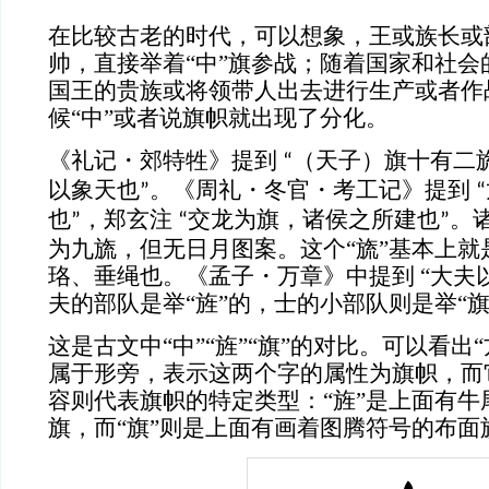
在比较古老的时代，可以想象，王或族长或
帅，直接举着
“中”旗参战；随着国家和社
国王的贵族或将领带人出去进行生产或者作
候“中”或者说旗帜
就出现了分化。
《礼记・郊特牲》提到
（天子）旗十有二
“
以象天也
。《周礼・冬官・考工记》提到
”
“
也
，郑玄注
交龙为旗，诸侯之所建也
。
”
“
”
为九旒，但无日月图案。
这个
“
旒
”基本上就
珞、垂绳也。《孟子・万章》中提到 “大夫以
夫的部队是举“旌”的，士的小部队则是举“旗
这是古文中
“中”“旌”“旗”的对比。可以看出
属于形旁，表示这两个字的属性为旗帜，而
容则代表旗帜的特定类型：“旌”是上面有牛
旗，而“旗”则是上面有画着图腾符号的布面