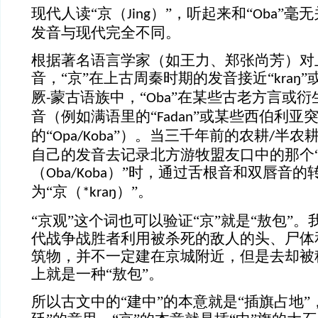
现代人读
“京（
）”，听起来和“
”毫
Jing
Oba
发音与现代完全不同。
根据著名语言学家（如王力、郑张尚芳）对
音，
“京”在上古周秦时期的发音接近“
”
kraŋ
厥
蒙古语族中，“
”在某些古老方言或衍
-
Oba
音（例如满语里的“
”或某些西伯利亚
Fadan
的“
”）。当三千年前的农耕
半农
Opa/Koba
/
自己的发音去记录北方游牧盟友口中的那个
（
）”时，通过舌根音和双唇音的
Oba/Koba
为“京（
）”。
*kraŋ
“京观”这个词也可以验证“京”就是“敖包”
。
代战争战胜者利用被杀死的敌人的头、尸体
筑物
，并不一定建在京城附近，但是去却被
上就是一种“敖包”
。
所以古文中的
“建中”的本意
就是
“插旗占地”