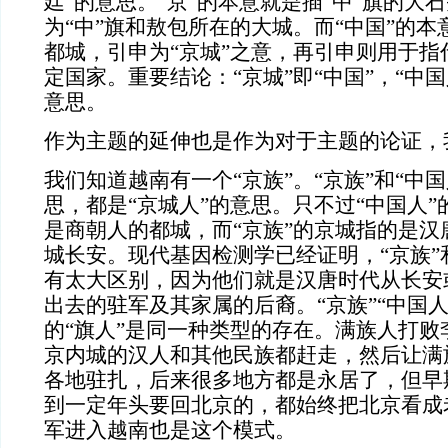
廷”的意思。
“京”的本意
就是插
“中
”旗的大石
为“中”旗和敖包所在的大城。
而
“中国”的本
都城，引申为“京城”之意，再引申则用于指
定国家
。重要结论：
“京城”即“中国”，“中
意思。
作为主题的延伸也是作为对于主题的论证，
我们知道越南有一个
“京族”。“京族”和“中
思，都是“京城人”的意思。只不过“中国人
是商朝人的都城，而“京族”的京城指的是汉
城长安。现代基因检测学已经证明，“京族”
有太大区别，因为他们就是汉唐时代从长安
出去的驻军及其家属的后裔。“京族”“中国
的“旗人”是同一种类型的存在。满族人打败
京内城的汉人和其他民族都赶走，然后让满
各地驻扎，后来很多地方都是永居了，但早
到一定年头要回北京的，都始终把北京看成
军进入越南也是这个模式。