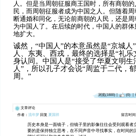
人。但是当周朝征服商王国时，
所有商朝的
民，而周朝征服者成为中国之人。但随着周
断通婚和同化，无论前商朝的人民，还是周
为中国人了。在后续的时代，中国人的群体
地扩大。
诚然，
“
中国人
”
的
本意虽然是
“京城人
人、东夷、西戎，
最终的选择是
“礼乐
身认同
。中国人是
“接受了华夏文明生
人”
，
所以孔子才会说
“
周监于二代，
周。
”
浏览(1800)
(0)
文章评论
作者：
流年梦
回复
夏国祥
留言时间：20
历史本身是一面镜子，但镜子里的影像往往会受到观看者
要的是保持独立思考，在不同声音中寻找事实，在时间的