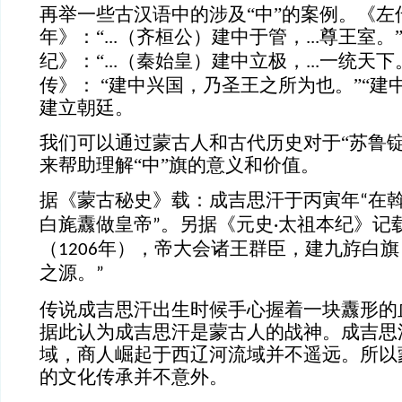
再举一些古汉语中的涉及
“中”的案例。《左
年》：“
（齐桓公）建中于管，
尊王室。
...
...
纪》：“
（秦始皇）建中立极，
一统天下
...
...
传》： “建中兴国，乃圣王之所为也。”“建
建立朝廷。
我们可以通过蒙古人和古代历史对于
“苏鲁
来帮助理解“中”旗的意义和价值。
据《蒙古秘史》载：成吉思汗于丙寅年
在
“
白旄纛做皇帝
。另据《元史
太祖本纪》记
”
·
（
年），帝大会诸王群臣，建九斿白旗
1206
之源。
”
传说成吉思汗出生时候手心握着一块
纛
形的
据此认为成吉思汗是蒙古人的战神。成吉思
域，商人崛起于西辽河流域并不遥远。所以
的文化传承并不意外。