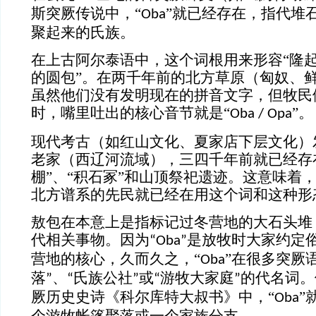
斯突厥传说中，“
”就已经存在，指代堆
Oba
聚起来的氏族。
在上古阿尔泰语中，这个词根用来形容
“隆
的圆包”。在两千年前的北方草原（匈奴、
虽然他们没有发明现在的拼音文字，但牧民
时，嘴里吐出的核心音节就是“
”。
Oba / Opa
现代考古（如红山文化、夏家店下层文化）
老家（西辽河流域），三四千年前就已经存
棚”、“积石冢”和山顶祭祀遗迹。这意味着
北方谱系的先民就已经在用这个词和这种形
敖包在本意上是指标记过冬营地的大石头堆
代相关事物。
因为
是放牧时大家约定
“Ob
a
”
营地的核心，久而久之，
“
”
在很多突厥
Oba
落
、
氏族公社
或
游牧大家庭
的代名词。
”
“
”
“
”
厥历史史诗《科尔库特大叔书》中，
“
”
Oba
个游牧帐篷聚落或一个家族分支。