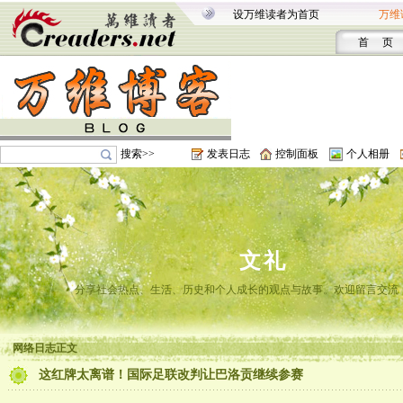
设万维读者为首页
万维
首 页
搜索>>
发表日志
控制面板
个人相册
文礼
分享社会热点、生活、历史和个人成长的观点与故事。欢迎留言交流
网络日志正文
这红牌太离谱！国际足联改判让巴洛贡继续参赛