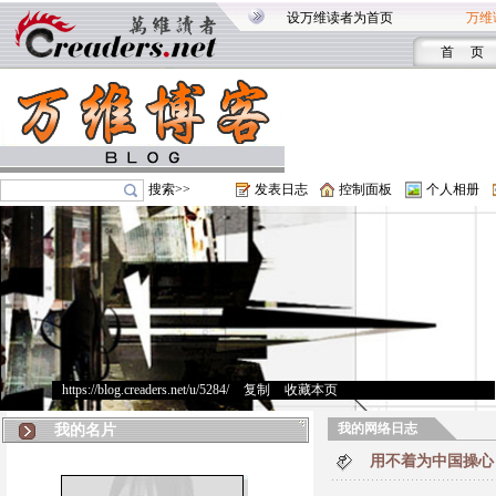
设万维读者为首页
万维
首 页
搜索>>
发表日志
控制面板
个人相册
https://blog.creaders.net/u/5284/
>
复制
>
收藏本页
我的网络日志
我的名片
用不着为中国操心