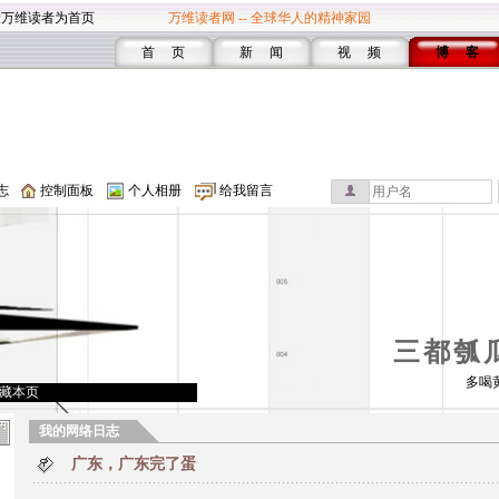
设万维读者为首页
万维读者网 -- 全球华人的精神家园
首 页
新 闻
视 频
博 客
志
控制面板
个人相册
给我留言
三都瓠
多喝
藏本页
我的网络日志
广东，广东完了蛋