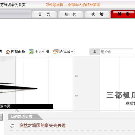
设万维读者为首页
万维读者网 -- 全球华人的精神家园
首 页
新 闻
视 频
博 客
志
控制面板
个人相册
给我留言
三都瓠
多喝
藏本页
我的网络日志
突然对墙国的事失去兴趣