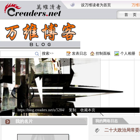
设万维读者为首页
万维
首 页
搜索>>
发表日志
控制面板
个人相册
https://blog.creaders.net/u/5284/
>
复制
>
收藏本页
我的网络日志
我的名片
二十大政治局常委