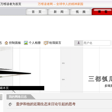
设万维读者为首页
万维读者网 -- 全球华人的精神家园
首 页
新 闻
视 频
博 客
志
控制面板
个人相册
给我留言
三都瓠
多喝
藏本页
我的网络日志
盖伊和他的近期生态末日论引起的思考