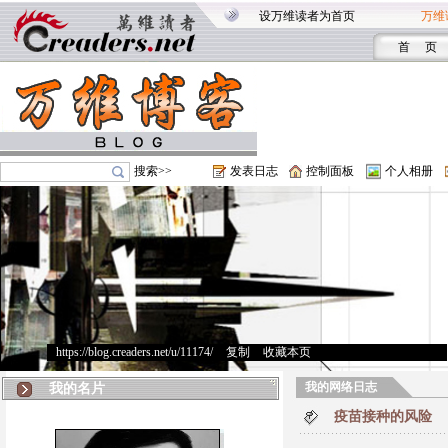
设万维读者为首页
万维
首 页
搜索>>
发表日志
控制面板
个人相册
https://blog.creaders.net/u/11174/
>
复制
>
收藏本页
我的网络日志
我的名片
疫苗接种的风险