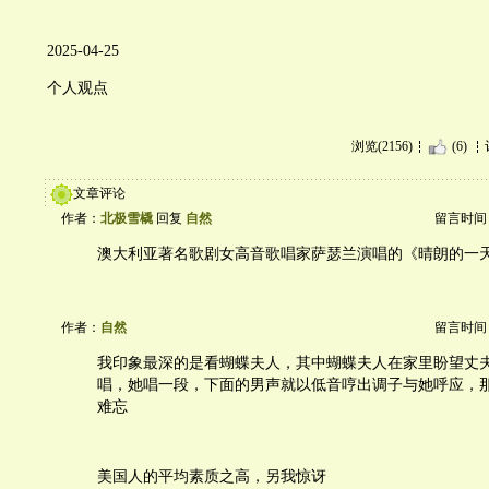
2025-04-25
个人观点
浏览(2156)
(6)
文章评论
作者：
北极雪橇
回复
自然
留言时间：20
澳大利亚著名歌剧女高音歌唱家萨瑟兰演唱的《晴朗的一
作者：
自然
留言时间：20
我印象最深的是看蝴蝶夫人，其中蝴蝶夫人在家里盼望丈
唱，她唱一段，下面的男声就以低音哼出调子与她呼应，
难忘
美国人的平均素质之高，另我惊讶