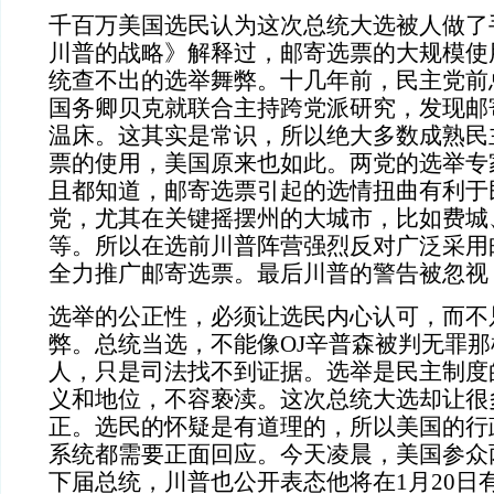
千百万美国选民认为这次总统大选被人做了
川普的战略》解释过，邮寄选票的大规模使
统查不出的选举舞弊。十几年前，民主党前
国务卿贝克就联合主持跨党派研究，发现邮
温床。这其实是常识，所以绝大多数成熟民
票的使用，美国原来也如此。两党的选举专
且都知道，邮寄选票引起的选情扭曲有利于
党，尤其在关键摇摆州的大城市，比如费城
等。所以在选前川普阵营强烈反对广泛采用
全力推广邮寄选票。最后川普的警告被忽视
选举的公正性，必须让选民内心认可，而不
弊。总统当选，不能像
OJ辛普森被判无罪
人，只是司法找不到证据。选举是民主制度
义和地位，不容亵渎。这次总统大选却让很
正。选民的怀疑是有道理的，所以美国的行
系统都需要正面回应。今天凌晨，美国参众
下届总统，川普也公开表态他将在1月20日