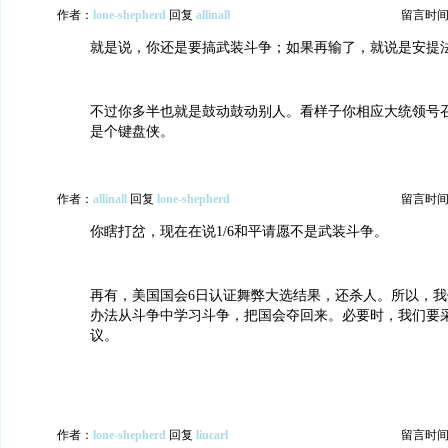
作者：
lone-shepherd
回复
allinall
留言时间：20
就是说，你还是要搞武装斗争；如果再输了，就说是安提
不过你多半也就是鼓动鼓动别人。看样子你相应大统领号召去DC
是个键盘侠。
作者：
allinall
回复
lone-shepherd
留言时间：20
你瞎打岔，现在在说1/6和平请愿不是武装斗争。
再有，美国国会6日认证舞弊大选结果，还杀人。所以，
办法从斗争中学习斗争，把国会夺回来。必要时，我们要
议。
作者：
lone-shepherd
回复
liucarl
留言时间：20