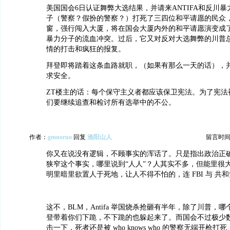
美国国会6日认证舞弊大选结果，并请来ANTIFA和反川
子（警察？假扮的警察？）打死了三四位和平请愿的民众，A
窗，强行闯入大厦，将在国会大厦内外的和平请愿演变成了跟
暴力分子的流血冲突。过后，它又对反对大选舞弊的川普
情的打击和疯狂的报复。
拜登即将踏着这条血路就职，（如果有那么一天的话），
求安全。
ZT楼主的话：每个保守主义者都应该保卫宪法。为了宪法
们要继续追查和检讨所有选举中的不公。
作者：
gmuoruo
回复
渔阳山人
留言时间：20
你又在说没有逻辑，不顾事实的浑话了。只是指出政治正
狭窄这个事实，哪里说到“人人”？人其实不多，但能里很
明里暗里欲置人于死地，让人不得不怕的，连 FBI 与 共
这不，BLM，Antifa 举国烧杀抢砸有半年，除了川普，
登带着你们下跪，不下跪的也躲起来了。而国会不过极少数 who 
击一下，死者还是被 who knows who 的警察无端开枪打