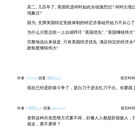
其二, 几百年了, 美国民选何时如此尖锐激烈过? 何时出现过
现象过?
因为, 支撑美国特定宪政体制的特定济基础开始力不从心了
为什么川普总统一上台就呼吁 "美国优先", "美国继续伟大" 
完整地说出来就是: 只有美国经济优先, 满足特定的经济水
政制度继续伟大!
作者：
liucarl
回复
渔阳山人
留言时间：20
现在已经是阶级斗争了，是白刀子进去红刀子出。你要跟
作者：
渔阳山人
回复
gmuoruo
留言时间：20
老郭这种共党思维方式要不得，好像人人都是阶级敌人，
就走，累不累呀？