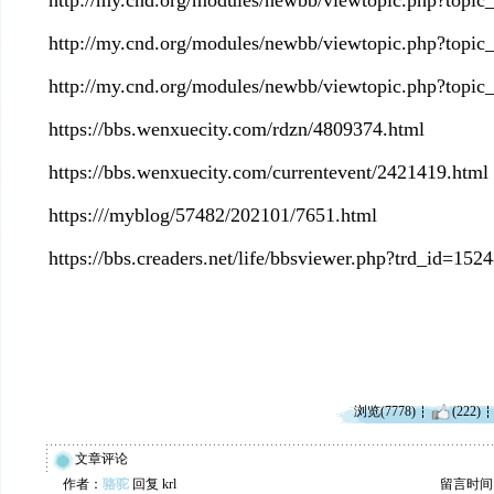
http://my.cnd.org/modules/newbb/viewtopic.php?top
http://my.cnd.org/modules/newbb/viewtopic.php?top
http://my.cnd.org/modules/newbb/viewtopic.php?top
https://bbs.wenxuecity.com/rdzn/4809374.html
https://bbs.wenxuecity.com/currentevent/2421419.html
https:///myblog/57482/202101/7651.html
https://bbs.creaders.net/life/bbsviewer.php?trd_id=1
浏览(7778)
(222)
文章评论
作者：
骆驼
回复 krl
留言时间：20