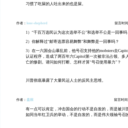
习惯了吃屎的人吐出来的也是屎。
作者：
lone-shepherd
留言时间：20
1）“千百万选民认为这次选举不公”和选举不公是一回事吗
2）你解释过“邮寄选票容易舞弊”和舞弊是一回事吗？
3）在一六国会山暴乱前，他号召支持他的mobsters去Capi
认证程序，造成了两百年六Capitol第一次被非法占领、多人包
亡的惨剧。请问如何打断、怎样才算“号召使用暴力”？
川普彻底暴露了大量民运人士的反民主思维。
作者：
盘桓
留言时间：20
有一点可以肯定，冲击国会的行动不是自发的，而是被川
如同当年红卫兵的举动，不是自发的，而是伟大领袖号召