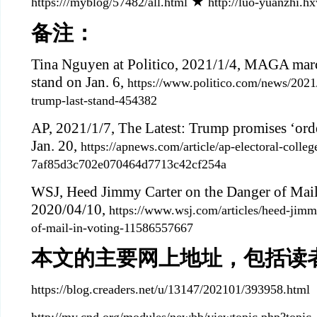
★
https:///myblog/57482/all.html
http://luo-yuanzhi.h
备注：
Tina Nguyen at Politico, 2021/1/4, MAGA march
stand on Jan. 6,
https://www.politico.com/news/202
trump-last-stand-454382
AP, 2021/1/7, The Latest: Trump promises ‘orde
Jan. 20,
https://apnews.com/article/ap-electoral-colleg
7af85d3c702e070464d7713c42cf254a
WSJ, Heed Jimmy Carter on the Danger of Mail
2020/04/10,
https://www.wsj.com/articles/heed-jimm
of-mail-in-voting-11586557667
本文的主要网上地址，包括读
https://blog.creaders.net/u/13147/202101/393958.html