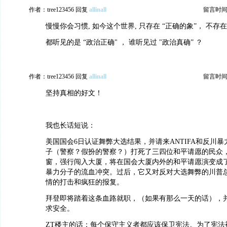
作者：tree123456 回复
allinall
留言时间：20
慢慢你会习惯, 如今这个世界, 只存在 “正确的象”， 不存在 
都听见的是 “政治正确" ， 谁听见过 "政治真确” ？
作者：tree123456 回复
allinall
留言时间：20
坚持真相的好文！
我也长话短说：
美国国会6日认证舞弊大选结果，并请来ANTIFA和反川
子（警察？假扮的警察？）打死了三四位和平请愿的民众，A
窗，强行闯入大厦，将在国会大厦内外的和平请愿演变成了跟
暴力分子的流血冲突。过后，它又对反对大选舞弊的川普
情的打击和疯狂的报复。
拜登即将踏着这条血路就职，（如果有那么一天的话），
求安全。
ZT楼主的话：每个保守主义者都应该保卫宪法。为了宪法