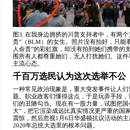
图
3. 在我身边拥挤的川普支持者中，有两个
贵”（BLM）的女生。照片没有拍好，只能
人命贵”的彩虹旗，却没有拍到她们携带的
围所有人都尊重她们，无人打扰她们。这件
主流心态。
千百万选民认为这次选举不公
一种常见政治现象是，重大突发事件让人们
题。职业政客们懂得这点，于是玩弄手段，
们的丑陋勾当。现在有一股力量，试图把国
大”，把它渲染成远比真实情况更严重的国
震惊，然后忽视
1月6日华盛顿抗议活动的
2020年总统大选里的根本问题。