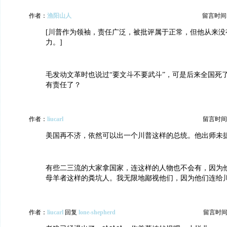
作者：
渔阳山人
留言时间：20
[川普作为领袖，责任广泛，被批评属于正常，但他从来没
力。]
毛发动文革时也说过“要文斗不要武斗”，可是后来全国死
有责任了？
作者：
liucarl
留言时间：20
美国再不济，依然可以出一个川普这样的总统。他出师未
有些二三流的大家拿国家，连这样的人物也不会有，因为
母羊者这样的粪坑人。我无限地鄙视他们，因为他们连给
作者：
liucarl
回复
lone-shepherd
留言时间：20