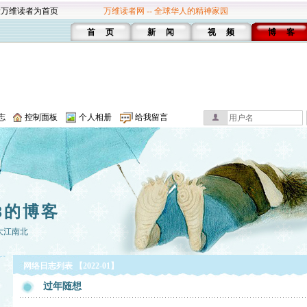
设万维读者为首页
万维读者网 -- 全球华人的精神家园
首 页
新 闻
视 频
博 客
志
控制面板
个人相册
给我留言
8的博客
大江南北
网络日志列表 【2022-01】
过年随想