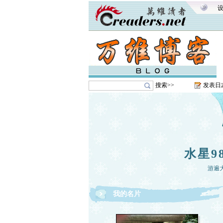
搜索>>
发表日
水星9
游遍
我的名片