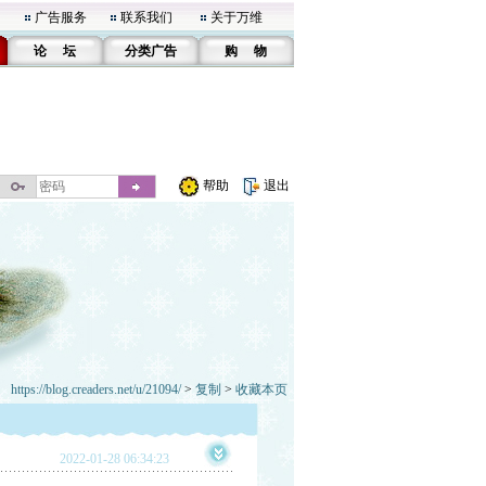
广告服务
联系我们
关于万维
论 坛
分类广告
购 物
帮助
退出
https://blog.creaders.net/u/21094/
>
复制
>
收藏本页
2022-01-28 06:34:23