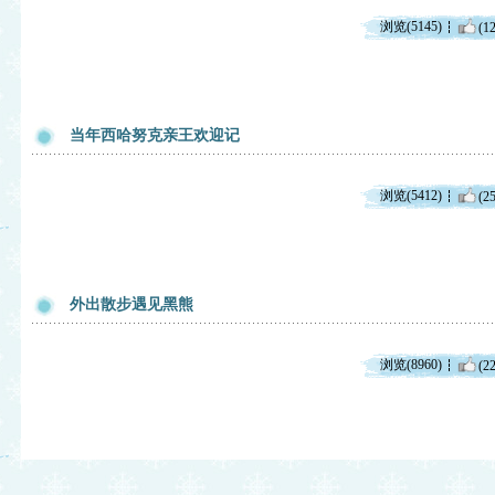
浏览(5145)
(12
当年西哈努克亲王欢迎记
浏览(5412)
(25
外出散步遇见黑熊
浏览(8960)
(22