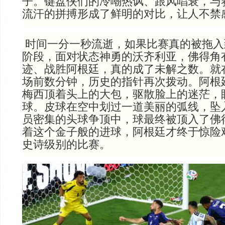
子。键盘侠们的冷嘲热讽、跟风唱衰，与
流汗的拼搏形成了鲜明的对比，让人不禁
时间一分一秒流逝，如果比赛真的被拖入
阶段，面对状态神勇的沃齐利亚，佛得角
迹、战胜阿根廷，真的成了未解之数。就
场前数分钟，历史的指针再次拨动。阿根
梅西顶着头上的大包，驱散脸上的迷茫，
球。皮球在空中划过一道美丽的弧线，坠
员密集的头球争顶中，球最终被顶入了佛
着这个金子般的进球，阿根廷才终于惊险
史诗级别的比赛。