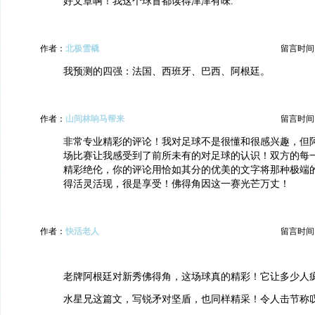
好文章啊！我这个球盲都读得津津有味.
作者：
北极雪橇
留言时间：20
我预测的四强：法国、西班牙、巴西、阿根廷。
作者：
山间林响马帮来
留言时间：20
非常专业精彩的评论！我对足球不是很懂和很感兴趣，但
场比赛让我感受到了前所未有的对足球的认识！双方的每
精彩绝伦，你的评论用恰如其分的优美的文字将那种极端
得活灵活现，很是享受！佛得角因这一赛光芒万丈！
作者：
快活老人
留言时间：20
老牌阿根廷对新秀佛得角，这场球真的精彩！它让多少人
水星兄这篇文，写锐矛对坚盾，也同样精采！令人击节称