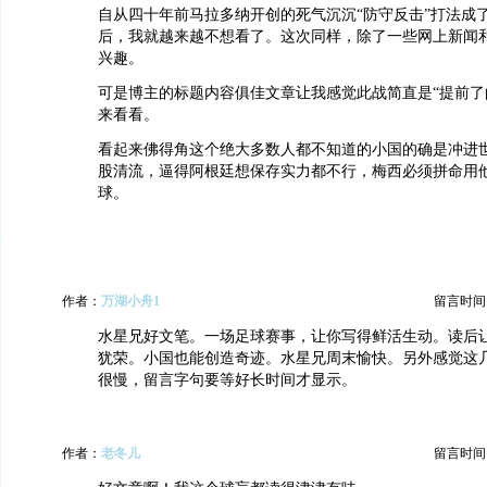
自从四十年前马拉多纳开创的死气沉沉“防守反击”打法成
后，我就越来越不想看了。这次同样，除了一些网上新闻
兴趣。
可是博主的标题内容俱佳文章让我感觉此战简直是“提前了
来看看。
看起来佛得角这个绝大多数人都不知道的小国的确是冲进
股清流，逼得阿根廷想保存实力都不行，梅西必须拼命用
球。
作者：
万湖小舟1
留言时间：20
水星兄好文笔。一场足球赛事，让你写得鲜活生动。读后
犹荣。小国也能创造奇迹。水星兄周末愉快。另外感觉这
很慢，留言字句要等好长时间才显示。
作者：
老冬儿
留言时间：20