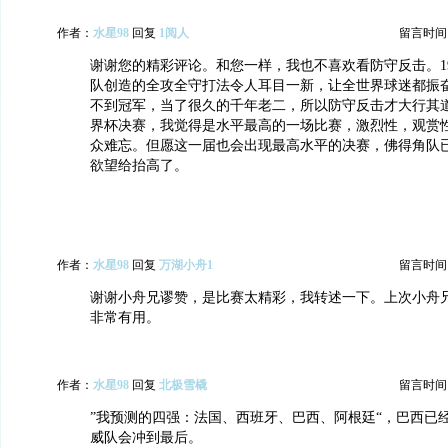
作者：
水星98
回复
1阅人
留言时间：20
谢谢您的精彩评论。和您一样，我也不喜欢看防守反击。197
队创造的全攻全守打法令人耳目一新，让全世界球迷都振
不到冠军，当了很久的千年老二，所以防守反击才大行其
界杯决赛，我觉得是水平最高的一场比赛，激烈性，观赏
众难忘。但愿这一届也会出现最高水平的决赛，佛得角队
欲望给抬高了。
作者：
水星98
回复
万湖小舟1
留言时间：20
谢谢小舟兄谬赞，是比赛太精彩，我转述一下。上次小舟
非常有用。
作者：
水星98
回复
北极雪橇
留言时间：20
”我预测的四强：法国、西班牙、巴西、阿根廷“，巴西已
威队会冲到最后。