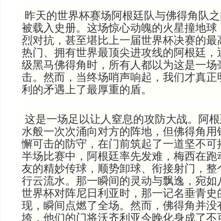
昨天的世界杯赛场阿根廷队与佛得角队之
被载入史册。这场惊心动魄的火星撞地球
烈对抗，甚至堪比上一届世界杯决赛的最
热门、拥有世界最顶尖进攻线的阿根廷，
级黑马佛得角时，所有人都以为这是一场
击。然而，当终场哨声响起，我们才真正
利的矛遇上了最厚重的盾。
这是一场足以让人窒息的攻防大战。阿根
水般一次次涌向对方的阵地，但佛得角用
懈可击的防守，在门前筑起了一道坚不可
半场比赛中，阿根廷率先发难，梅西在跑
友的精妙传球，顺势卸球、衔接射门，整
行云流水。那一瞬间的灵动与飘逸，宛如
世界杯对阵尼日利亚时，那一记名垂青史
现，瞬间点燃了全场。然而，佛得角并没
垮，他们的门将沃齐利亚今晚化身成了不