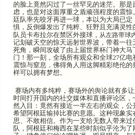
的脸上竟然闪过了一丝罕见的迷茫。那是
虑，也是对这面厚重之盾顽强程度的震惊
廷队率先咬牙再进一球，本以为大局已定
惧，反倒爆发出了纯粹、狂野且充满灵性的
队员卡布拉尔在禁区外接球，
从左路带球
记划破天空的惊天远射世界波，带着一往
死角，瞬间攻破了由上届世界杯门神大马
门！那一刻，全场所有观众和全球27亿电
震惊与窒息，佛得角人用这脚精彩绝伦的
样可以拥有梦想。
赛场内有多纯粹，赛场外的舆论就有多让
时间打开国内的社交媒体和直播评论区，
然入目：竟然有接近一半左右的观众，公
希望阿根廷输掉比赛的意愿。这种现象实
思、不敢相信。作为一支给无数人带来过
队，阿根廷和梅西在某些时刻似乎沦为了