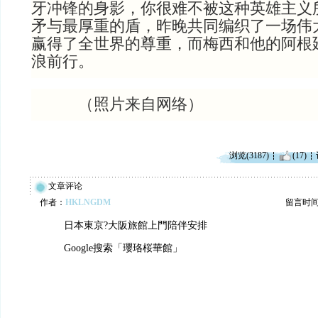
牙冲锋的身影，你很难不被这种英雄主义
矛与最厚重的盾，昨晚共同编织了一场伟
赢得了全世界的尊重，而梅西和他的阿根
浪前行。
（照片来自网络）
浏览(3187)
(17)
文章评论
作者：
HKLNGDM
留言时间：2
日本東京?大阪旅館上門陪伴安排
Google搜索「瓔珞桜華館」