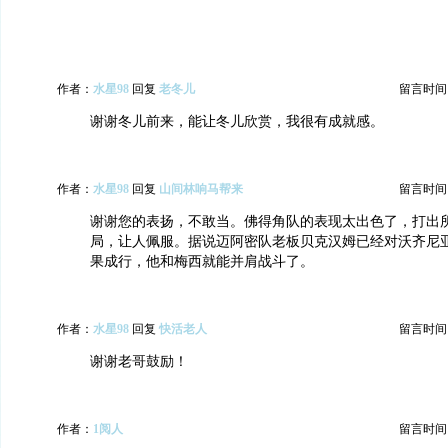
作者：
水星98
回复
老冬儿
留言时间：20
谢谢冬儿前来，能让冬儿欣赏，我很有成就感。
作者：
水星98
回复
山间林响马帮来
留言时间：20
谢谢您的表扬，不敢当。佛得角队的表现太出色了，打出
局，让人佩服。据说迈阿密队老板贝克汉姆已经对沃齐尼
果成行，他和梅西就能并肩战斗了。
作者：
水星98
回复
快活老人
留言时间：20
谢谢老哥鼓励！
作者：
1阅人
留言时间：20