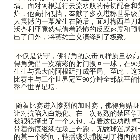
墙。面对阿根廷行云流水般的传切配合和
炸，他高扑低挡，奉献了多次堪称世界级
人震撼的一幕发生在随后，面对梅西单刀
沃齐利亚竟然凭借着恐怖的反应速度和预
出了门外，将英雄主义演绎到了极致。
不仅是防守，佛得角的反击同样质量极高
得角凭借一次精彩的射门扳回一球，在90
生生与强大的阿根廷打成平局。至此，这
比赛中与三个世界冠军90分钟全部战平的
整个世界足坛。
随着比赛进入惨烈的加时赛，佛得角贴身
让对抗陷入白热化。在一次激烈的禁区争
被狠狠撞出了一个大包。看着这位功勋卓
带着伤痕继续在场上奔跑，无数球迷感到
的某一个瞬间，转播镜头捕捉到了梅西的