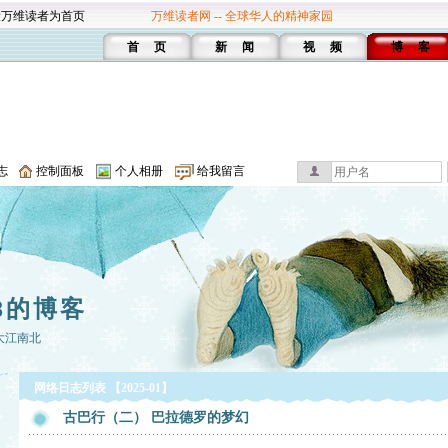
设万维读者为首页
万维读者网 -- 全球华人的精神家园
首 页
新 闻
视 频
博 客
志
控制面板
个人相册
给我留言
8的博客
大江南北
网络日志列表 【2025-01】
古巴行（二） 巴拉德罗的梦幻