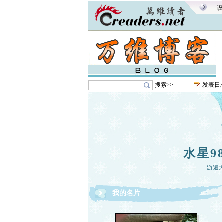
搜索>>
发表日
水星9
游遍
我的名片