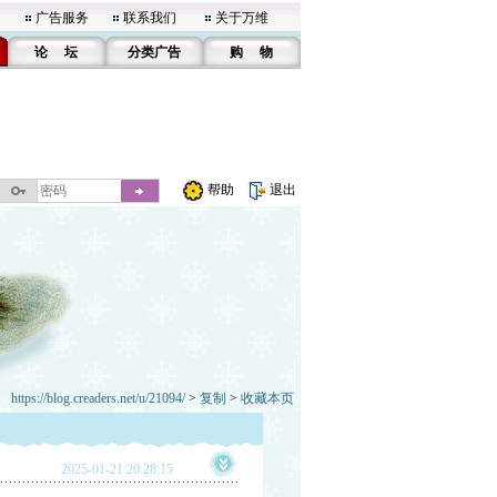
广告服务
联系我们
关于万维
论 坛
分类广告
购 物
帮助
退出
https://blog.creaders.net/u/21094/
>
复制
>
收藏本页
2025-01-21 20:28:15