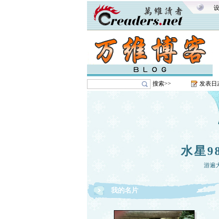
搜索>>
发表日
水星9
游遍
我的名片