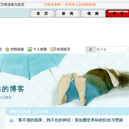
设万维读者为首页
万维读者网 -- 全球华人的精神家园
首 页
新 闻
视 频
博 客
志
控制面板
个人相册
给我留言
8的博客
大江南北
网络日志列表 【2026-06】
算不清的因果，挡不住的神话：美加墨世界杯的狂欢与荒诞