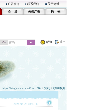
广告服务
联系我们
关于万维
论 坛
分类广告
购 物
帮助
退出
https://blog.creaders.net/u/21094/
>
复制
>
收藏本页
2026-06-28 08:47:42