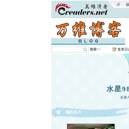
搜索>>
发表日
水星9
游遍
我的名片