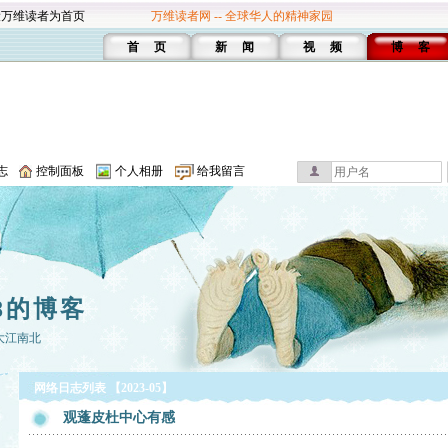
设万维读者为首页
万维读者网 -- 全球华人的精神家园
首 页
新 闻
视 频
博 客
志
控制面板
个人相册
给我留言
8的博客
大江南北
网络日志列表 【2023-05】
观蓬皮杜中心有感