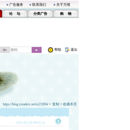
广告服务
联系我们
关于万维
论 坛
分类广告
购 物
帮助
退出
https://blog.creaders.net/u/21094/
>
复制
>
收藏本页
2023-05-28 09:05:52