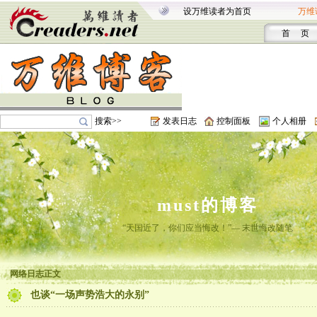
设万维读者为首页
万维
首 页
搜索>>
发表日志
控制面板
个人相册
must的博客
“天国近了，你们应当悔改！”— 末世悔改随笔
网络日志正文
也谈“一场声势浩大的永别”