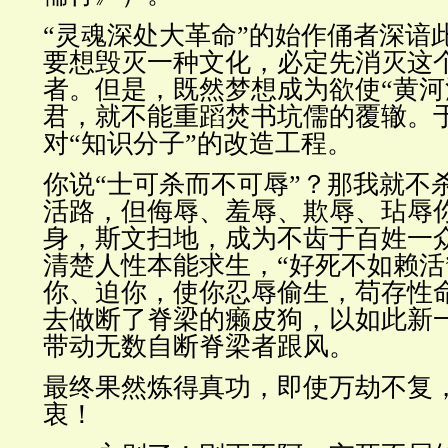
“灵魂深处大革命”的始作俑者深谙
要想毁灭一种文化，必定先消灭这
者。但是，既然梦想成为欲使“黄河
君，就不能重蹈焚书坑儒的覆辙。
对“知识分子”的改造工程。
你说“士可杀而不可辱”？那我就不
活路，但侮辱、羞辱、欺辱、玷辱
身，斯文扫地，成为不齿于百姓一
清楚人性本能求生，“好死不如赖活
你、迫你，使你忍辱偷生，苟存性
去做断了脊梁的癞皮狗，以如此新一
带动无数自断脊梁者跟风。
最终果然炼得真功，即使万劫不复
衷！