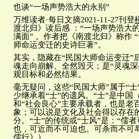
也谈
“
一场声势浩大的永别
”
万维读者·每日文摘
2021-11-27
刊登
渡北归》读后感
：“
一场声势浩大
满
面” 。
作者把《南渡北归》称作
“
师命运变迁的史诗巨
著”。
其实，隐藏在“民国大师命运变迁”
魂走向崩解、全然毁灭；是“灵魂深
观目标和必然结果。
毫无疑问，这些“民国大师”属于“士
少继承着“士”的遗风。“士”是中国
和“社会良心”主要承载者，也是老
象；可以说是文化及社会得以存在的
分。“士”的传统或“士风”是：
“儒
也，可近而不可迫也。可杀而不可辱
儒行》）。