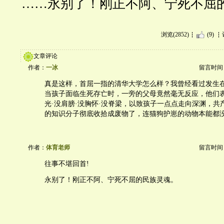
……永别了！刚正不阿、宁死不屈
浏览(2852)
(9)
文章评论
作者：
一冰
留言时间：20
真是这样，首屈一指的清华大学怎么样？我曾经看过发生
当孩子面临生死存亡时，一旁的父母竟然毫无反应，他们表
光·没肩膀·没胸怀·没脊梁，以致孩子一点点走向深渊，共
的知识分子彻底收拾成废物了，连猫狗护崽的动物本能都
作者：
体育老师
留言时间：20
往事不堪回首!
永别了！刚正不阿、宁死不屈的民族灵魂。