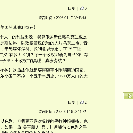
回复
|
0
留言时间：2026-04-17 08:48:18
有美国的其他利益在】
及个人）的利益出发，就算俄罗斯侵略乌克兰也是
俄罗斯边界，以致接管说俄语的大片乌东土地。普
，未见媒体爆料。说到意识形态，在“民主社
产主义”有多大区别？每一个政权都会为自己的生存
杆子里面出政权”的真理。真会弃核？
平衡掉】这场战争就是要摧毁至少削弱周边国家。
尔小国干不掉一个五千年历史、9300万人口的大
回复
|
2
留言时间：2026-04-16 23:11:32
欢以色列。但我更不喜欢极端的毛拉神棍拥核。也
。如果一场“美军肌肉”秀，川普能借以色列之手