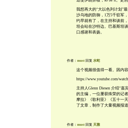
迫使伊朗弃核，so be it
我想再大的“大以色列计划”
沙乌地的防御，1万5千驻军
约早就有了，在主持和谈前
坦会站在沙特边。巴基斯坦
口感谢和表扬。
作者：
must
回复
水蛇
这个视频很值得一看。因内容
https://www.youtube.com/wa
主持人Glenn Diesen 介绍“
的主编，一位屡获殊荣的记
摩拉》《歌利亚》《五十一
了文章，制作了大量视频报
作者：
must
回复
天雅