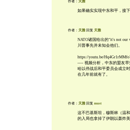
作者：
天雅
如果确实实现中东和平，接下
作者：
天雅
回复
天雅
NATO诸国给出的“it's no
川普事先并未知会他们。
https://youtu.be/Hq4Gr1rMM
---- 视频分析，中东的盟
哈以停战后和平委员会成立
在几年前就有了。
作者：
天雅
回复
must
这不巴基斯坦，穆斯林（温
的入局也拿掉了伊朗以轰炸