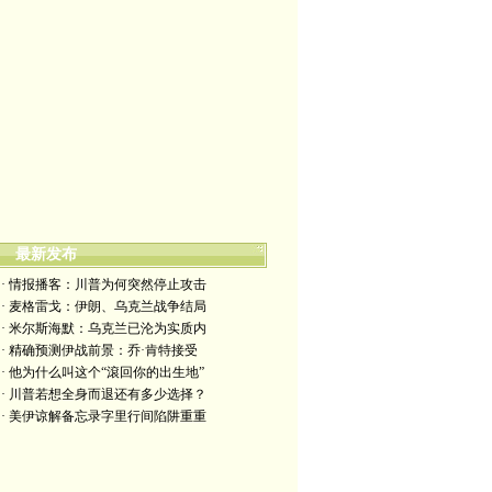
最新发布
· 情报播客：川普为何突然停止攻击
· 麦格雷戈：伊朗、乌克兰战争结局
· 米尔斯海默：乌克兰已沦为实质内
· 精确预测伊战前景：乔·肯特接受
· 他为什么叫这个“滾回你的出生地”
· 川普若想全身而退还有多少选择？
· 美伊谅解备忘录字里行间陷阱重重