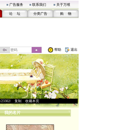
广告服务
联系我们
关于万维
论 坛
分类广告
购 物
帮助
退出
u/23302/
>
复制
>
收藏本页
我的名片