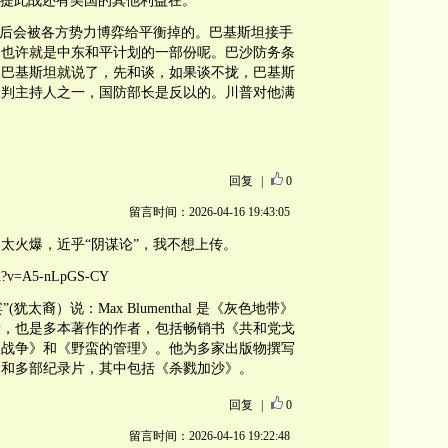
。更别提此战还有美国的其他利益在。
最后会被各方势力博弈给平衡掉的。巴基斯坦接手
，也许就是中东和平计划的一部份呢。巴沙防务条
，巴基斯坦就说了，先和谈，如果谈不拢，巴基斯
谈判主持人之一，国防部长是反以的。川普对他满
回复
|
0
留言时间：2026-04-16 19:43:05
太火爆，近乎“阴谋论”，我不想上传。
tch?v=A5-nLpGS-CY
嘉宾”(犹太裔）说：Max Blumenthal 是《灰色地带》
者，也是多本著作的作者，包括畅销书《共和党戈
天战争》和《野蛮的管理》。他为多家出版物撰写
道和多部纪录片，其中包括《杀戮加沙》。
回复
|
0
留言时间：2026-04-16 19:22:48