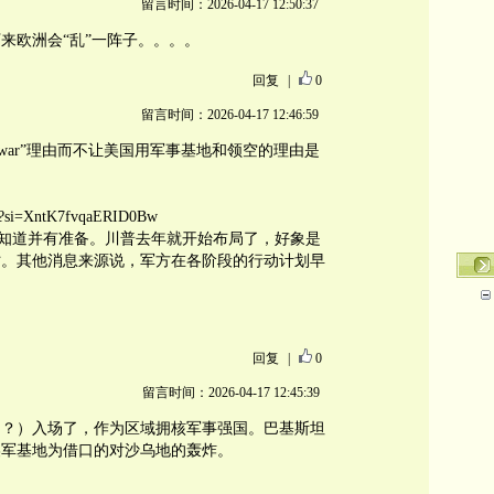
留言时间：2026-04-17 12:50:37
来欧洲会“乱”一阵子。。。。
回复
|
0
留言时间：2026-04-17 12:46:59
t our war”理由而不让美国用军事基地和领空的理由是
fo?si=XntK7fvqaERID0Bw
友早知道并有准备。川普去年就开始布局了，好象是
时。其他消息来源说，军方在各阶段的行动计划早
回复
|
0
留言时间：2026-04-17 12:45:39
和？）入场了，作为区域拥核军事强国。巴基斯坦
美军基地为借口的对沙乌地的轰炸。