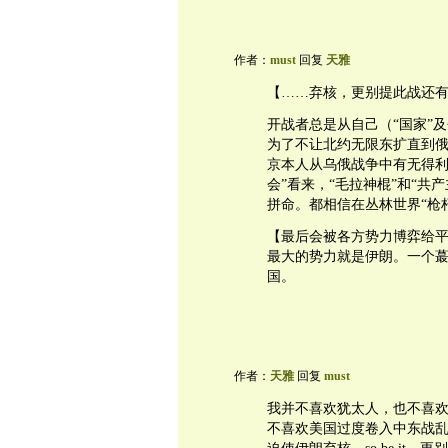
作者：
must
回复
天雅
【……弃核，更别提此战还
开战者总是从自己（“国家”
为了不让北约无限东扩直到
京本人从乌俄战争中有无得利
会”看来，“毛拉神棍”和“共
拼命。都相信在丛林世界“枪
【最后会被各方势力博弈给
最大的势力就是伊朗。一个蕞
国。
作者：
天雅
回复
must
我并不喜欢犹太人，也不喜
不喜欢美国过度卷入中东战乱