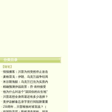
分类目录
【随笔】
· 情报播客：川普为何突然停止攻击
· 麦格雷戈：伊朗、乌克兰战争结局
· 米尔斯海默：乌克兰已沦为实质内
· 精确预测伊战前景：乔·肯特接受
· 他为什么叫这个“滾回你的出生地”
· 川普若想全身而退还有多少选择？
· 美伊谅解备忘录字里行间陷阱重重
· 250周年，川普唯独对谁宣战？（
· 前国防高官：既然满盘皆输，就该