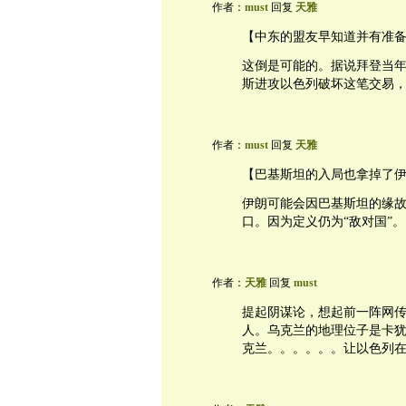
作者：
must
回复
天雅
【中东的盟友早知道并有准
这倒是可能的。据说拜登当
斯进攻以色列破坏这笔交易
作者：
must
回复
天雅
【巴基斯坦的入局也拿掉了
伊朗可能会因巴基斯坦的缘
口。因为定义仍为“敌对国”。
作者：
天雅
回复
must
提起阴谋论，想起前一阵网
人。乌克兰的地理位子是卡
克兰。。。。。。让以色列在