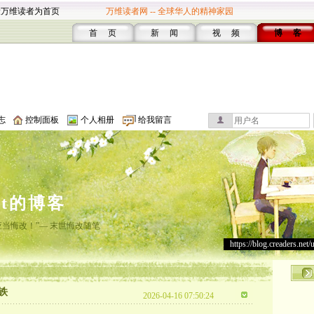
设万维读者为首页
万维读者网 -- 全球华人的精神家园
首 页
新 闻
视 频
博 客
志
控制面板
个人相册
给我留言
st的博客
应当悔改！”— 末世悔改随笔
https://blog.creaders.net/
铁
2026-04-16 07:50:24