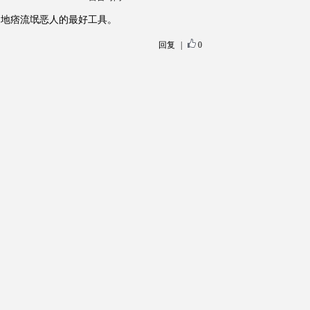
白地痞流氓恶人的最好工具。
回复
|
0