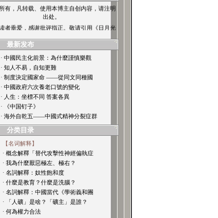
所有，凡转载、使用本博主自创内容，请注明
出处。
读者垂爱，感谢批评指正。敬请引用《日月光
华》博
最新发布
· 中國民主化前景：為什麼謹慎樂觀
· 知人不易，自知更難
· 制度決定國家命 ——從同文同種國
· 中國政府六次養老口號的變化
· 人生：坐標不同 答案各異
· 《中国钉子》
· 海外自乾五——中國式精神分裂症群
分类目录
【名词解释】
· 概念解釋「替代攻擊性神經偏執症
· 我為什麼厭惡極左、極右？
· 名詞解釋：奴性飽和度
· 什麼是教育？什麼是洗腦？
· 名詞解釋：中國當代《學術義和團
· 「人礦」是啥？「礦主」是誰？
· 何為權力合法