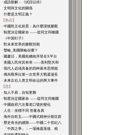
· 成語新解：《拭目以待》
· 文明與文化的關係
· 什麼是文明正義？
【热点】
· 中國民主化前景：為什麼謹慎樂觀
· 制度決定國家命 ——從同文同種國
· 《中国钉子》
· 對未來世界的樂觀預期
· 雙輸_美國隊輸在哪？
· 國慶日，美國前總統拜登在X平台
· 美國人民何其有幸 ——美利堅共和
· 现代人必须具备的四种基本思维能
· 俄烏戰爭比第一次世界大戰還漫長
· 未来左右人类文明命运的两大事件
【思】
· 知人不易，自知更難
· 制度決定國家命 ——從同文同種國
· 中國政府六次養老口號的變化
· 人生：坐標不同 答案各異
· 海外自乾五——中國式精神分裂症群
· 歷史有光的縫隙——中國二十世紀八
· 「中西之爭」：一場掩蓋落後、精
· 在紐約遇到紳士