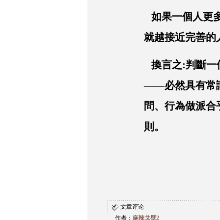
如果一個人更多
就越接近完善的
換言之:判斷一
——必然具有常
問、行為做派合
則。
文章评论
作者：
麻辣戈壁2