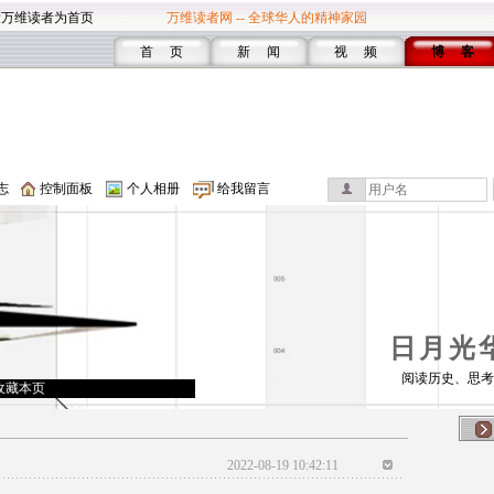
设万维读者为首页
万维读者网 -- 全球华人的精神家园
首 页
新 闻
视 频
博 客
志
控制面板
个人相册
给我留言
日月光
阅读历史、思考
收藏本页
2022-08-19 10:42:11