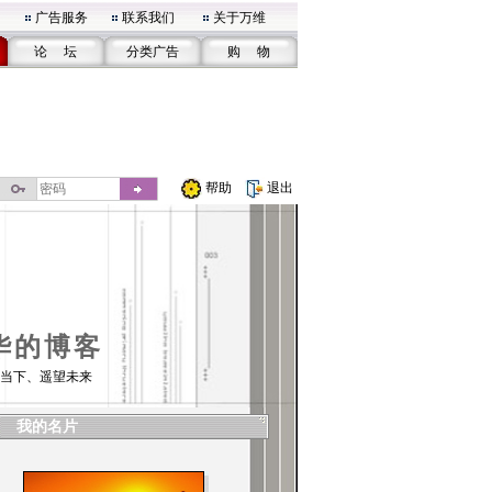
广告服务
联系我们
关于万维
论 坛
分类广告
购 物
帮助
退出
华的博客
当下、遥望未来
我的名片