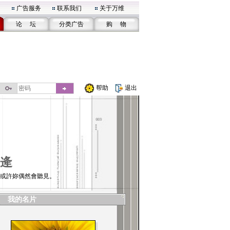
广告服务
联系我们
关于万维
论 坛
分类广告
购 物
帮助
退出
逄
或許妳偶然會聽見。
我的名片