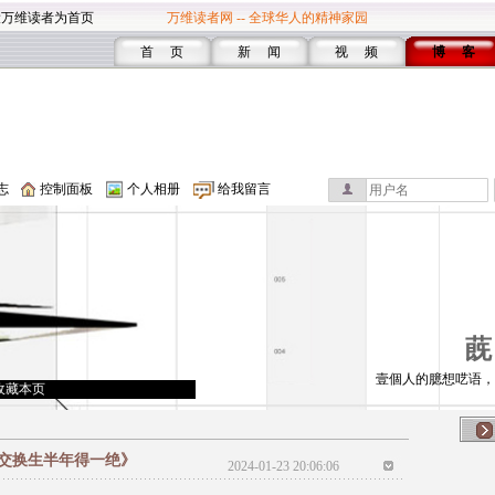
设万维读者为首页
万维读者网 -- 全球华人的精神家园
首 页
新 闻
视 频
博 客
志
控制面板
个人相册
给我留言
蔇
壹個人的臆想呓语，
收藏本页
交换生半年得一绝》
2024-01-23 20:06:06