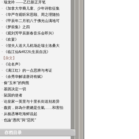
· 瑞龙吟 ——乙巳新正开笔
· 《加拿大华裔儿童、少年诗歌征集
· 《华严寺观听宋思颐、周之理随拍
· 《甲辰年二月初八于佛光山满地可
· 《梦前集》之四
· 《观刘芳甲辰新春音乐会即兴》
· 《欢宴》
· 《偕夫人送大儿机场赴瑞士洛桑大
· 《临江仙&#8226;生辰自况》
【杂文】
· 《论名声》
· 《满江红》的一点思辨与考证
· 《余秀华解读唐诗有赋》
· 偷“玉米”的狗熊
· 基因决定一切
· 鼠国的使者
· 论皇家一英里与十里长街送别差异
· 蠢貨，妳為什麽總是生氣……和害怕
· 从杨丞琳吃海鲜说起
· 也論“愚民”與“惡民”
存档目录