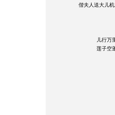
偕夫人送大儿机
儿行万
莲子空