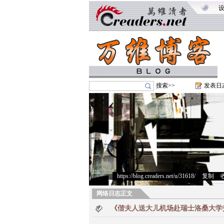
搜索>>
发表日
https://blog.creaders.net/u/31618/
>
复制
>
网络日志正文
《偕夫人送大儿机场赴瑞士洛桑大学