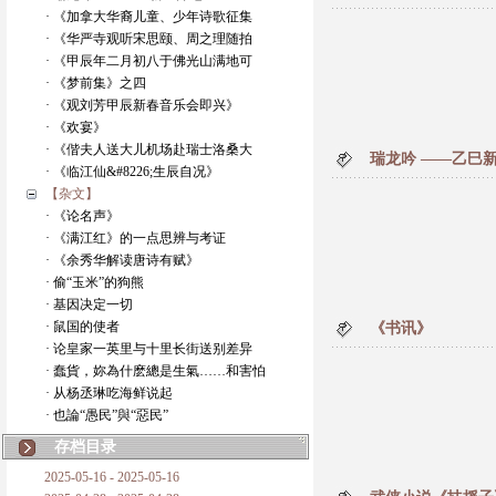
· 《加拿大华裔儿童、少年诗歌征集
· 《华严寺观听宋思颐、周之理随拍
· 《甲辰年二月初八于佛光山满地可
· 《梦前集》之四
· 《观刘芳甲辰新春音乐会即兴》
· 《欢宴》
· 《偕夫人送大儿机场赴瑞士洛桑大
瑞龙吟 ——乙巳
· 《临江仙&#8226;生辰自况》
【杂文】
· 《论名声》
· 《满江红》的一点思辨与考证
· 《余秀华解读唐诗有赋》
· 偷“玉米”的狗熊
· 基因决定一切
· 鼠国的使者
《书讯》
· 论皇家一英里与十里长街送别差异
· 蠢貨，妳為什麽總是生氣……和害怕
· 从杨丞琳吃海鲜说起
· 也論“愚民”與“惡民”
存档目录
2025-05-16 - 2025-05-16