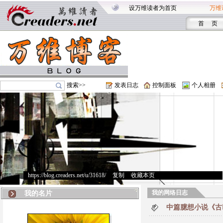
设万维读者为首页
万维
首 页
搜索>>
发表日志
控制面板
个人相册
https://blog.creaders.net/u/31618/
>
复制
>
收藏本页
我的网络日志
我的名片
中篇臆想小说《古