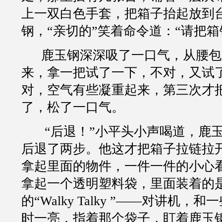
上一双白色手套，把箱子抬起放到
钢，
“
亲切的
”
笑着命令道：
“
请把箱
鹿玉钢深深吸了一口气，从腰包
来，拿一把试了一下，不对，又试
对，空气有些凝重起来，第三次才
了，松了一口气。
“
后退！
”
小平头小声喝道，鹿
后退了两步。他这才把箱子拉链拉
拿起里面的物件，一件一件的小心
拿起一个透明塑料袋，里面装着的
的
“Walky Talky ”——
对讲机，和一
时一亮，指着那个袋子，盯着鹿玉