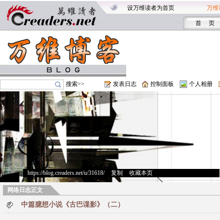
设万维读者为首页
万维
首 页
搜索>>
发表日志
控制面板
个人相册
https://blog.creaders.net/u/31618/
>
复制
>
收藏本页
网络日志正文
中篇臆想小说《古巴谍影》（二）