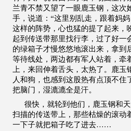
兰青不禁又望了一眼鹿玉钢，这次
手，说道：
“
这里别乱走，跟着妈妈
这样的阵势，心也猛的提了起来，
起到传送带那里找行李，过了好一
的绿箱子才慢悠悠地滚出来，拿到
等待线处，两边都有军人站着，牵
上，来回伸着舌头，太热了。鹿玉
人和狗，也感到这股热有点顶不住
把脑门，湿漉漉全是汗。
很快，就轮到他们，鹿玉钢和天
扫描的传送带上，那些枯燥的滚动
一下子就把箱子吃了进去
……