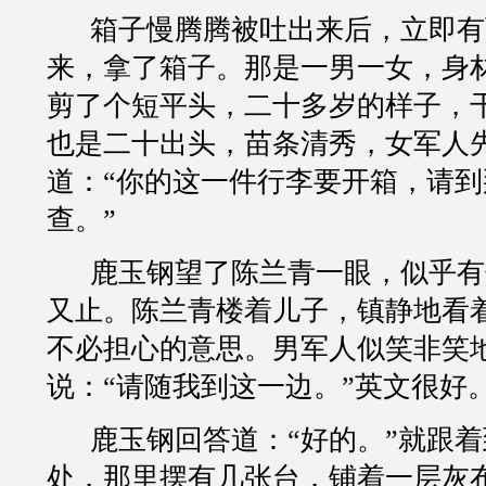
箱子慢腾腾被吐出来后，立即有
来，拿了箱子。那是一男一女，身
剪了个短平头，二十多岁的样子，
也是二十出头，苗条清秀，女军人
道：
“
你的这一件行李要开箱，请到
查。
”
鹿玉钢望了陈兰青一眼，似乎有
又止。陈兰青楼着儿子，镇静地看
不必担心的意思。男军人似笑非笑
说：
“
请随我到这一边。
”
英文很好
鹿玉钢回答道：
“
好的。
”
就跟着
处，那里摆有几张台，铺着一层灰