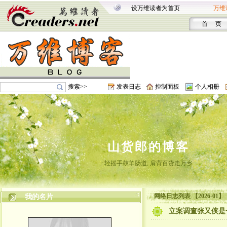
设万维读者为首页
万维
首 页
搜索>>
发表日志
控制面板
个人相册
山货郎的博客
轻摇手鼓羊肠道, 肩背百货走万乡
网络日志列表 【2026-01】
我的名片
立案调查张又侠是