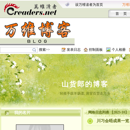
设万维读者为首页
万维
首 页
搜索>>
发表日志
控制面板
个人相册
山货郎的博客
轻摇手鼓羊肠道, 肩背百货走万乡
网络日志列表 【2025-10】
我的名片
川习会晤成果一览